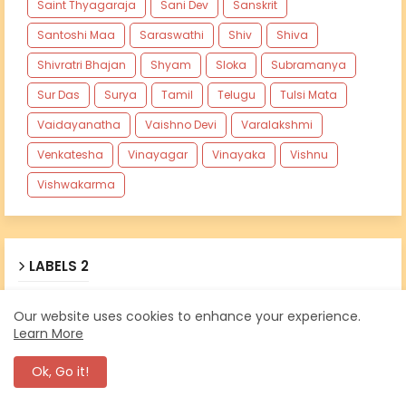
Saint Thyagaraja
Sani Dev
Sanskrit
Santoshi Maa
Saraswathi
Shiv
Shiva
Shivratri Bhajan
Shyam
Sloka
Subramanya
Sur Das
Surya
Tamil
Telugu
Tulsi Mata
Vaidayanatha
Vaishno Devi
Varalakshmi
Venkatesha
Vinayagar
Vinayaka
Vishnu
Vishwakarma
LABELS 2
108 Chant
108 Potri
AOL Bhajan
Aarti
Our website uses cookies to enhance your experience.
Learn More
Ashtakams
Ashtothara Namavali
Bhujangam
Ok, Go it!
Carnatic
Chalisas
Chalisas English
Chalisas Hindi
Chant
Chettinad Bhajan