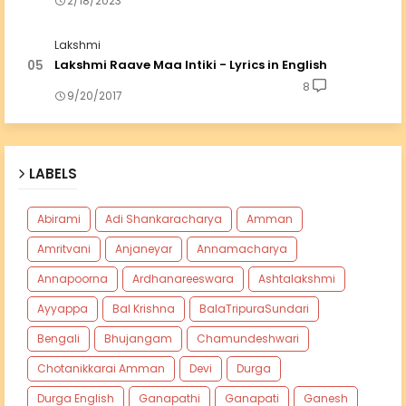
2/18/2023
Lakshmi
Lakshmi Raave Maa Intiki - Lyrics in English
8
9/20/2017
LABELS
Abirami
Adi Shankaracharya
Amman
Amritvani
Anjaneyar
Annamacharya
Annapoorna
Ardhanareeswara
Ashtalakshmi
Ayyappa
Bal Krishna
BalaTripuraSundari
Bengali
Bhujangam
Chamundeshwari
Chotanikkarai Amman
Devi
Durga
Durga English
Ganapathi
Ganapati
Ganesh