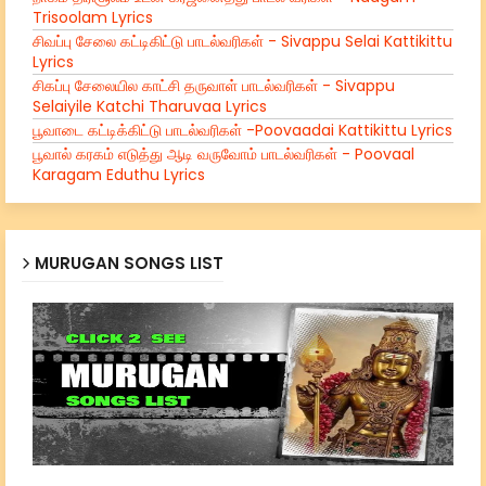
Trisoolam Lyrics
சிவப்பு சேலை கட்டிகிட்டு பாடல்வரிகள் - Sivappu Selai Kattikittu
Lyrics
சிகப்பு சேலையில காட்சி தருவாள் பாடல்வரிகள் - Sivappu
Selaiyile Katchi Tharuvaa Lyrics
பூவாடை கட்டிக்கிட்டு பாடல்வரிகள் -Poovaadai Kattikittu Lyrics
பூவால் கரகம் எடுத்து ஆடி வருவோம் பாடல்வரிகள் - Poovaal
Karagam Eduthu Lyrics
MURUGAN SONGS LIST