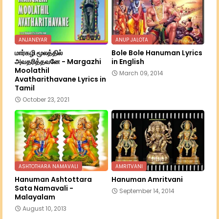
ANJANEYAR
ANUP JALOTA
மார்கழி மூலத்தில்
Bole Bole Hanuman Lyrics
அவதரித்தவனே - Margazhi
in English
Moolathil
March 09, 2014
Avatharithavane Lyrics in
Tamil
October 23, 2021
ASHTOTHARA NAMAVALI
AMRITVANI
Hanuman Ashtottara
Hanuman Amritvani
Sata Namavali -
September 14, 2014
Malayalam
August 10, 2013