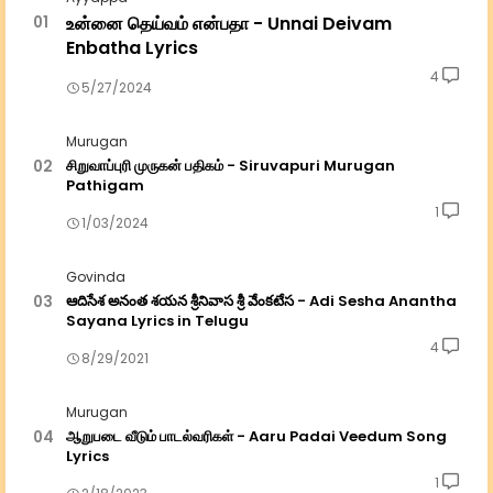
உன்னை தெய்வம் என்பதா - Unnai Deivam
Enbatha Lyrics
4
5/27/2024
Murugan
சிறுவாப்புரி முருகன் பதிகம் - Siruvapuri Murugan
Pathigam
1
1/03/2024
Govinda
ఆదిసేశ అనంత శయన శ్రీనివాస శ్రీ వేంకటేస - Adi Sesha Anantha
Sayana Lyrics in Telugu
4
8/29/2021
Murugan
ஆறுபடை வீடும் பாடல்வரிகள் - Aaru Padai Veedum Song
Lyrics
1