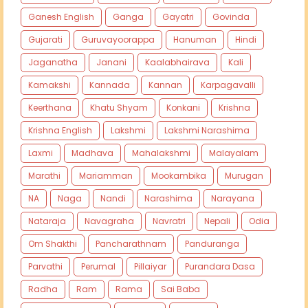
Ganesh English
Ganga
Gayatri
Govinda
Gujarati
Guruvayoorappa
Hanuman
Hindi
Jaganatha
Janani
Kaalabhairava
Kali
Kamakshi
Kannada
Kannan
Karpagavalli
Keerthana
Khatu Shyam
Konkani
Krishna
Krishna English
Lakshmi
Lakshmi Narashima
Laxmi
Madhava
Mahalakshmi
Malayalam
Marathi
Mariamman
Mookambika
Murugan
NA
Naga
Nandi
Narashima
Narayana
Nataraja
Navagraha
Navratri
Nepali
Odia
Om Shakthi
Pancharathnam
Panduranga
Parvathi
Perumal
Pillaiyar
Purandara Dasa
Radha
Ram
Rama
Sai Baba