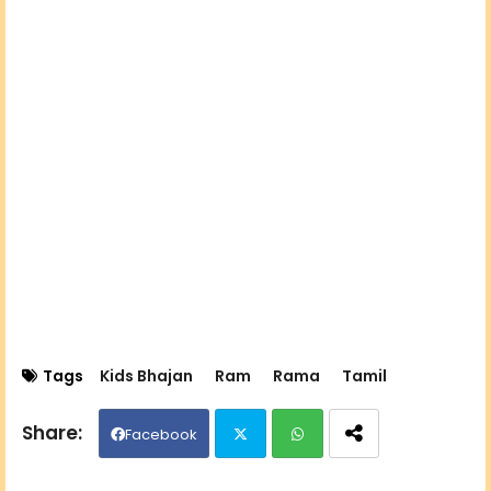
Tags
Kids Bhajan
Ram
Rama
Tamil
Facebook
Twit
Wh