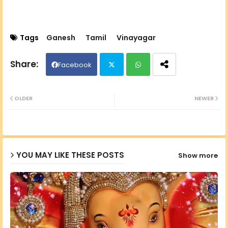
Tags
Ganesh
Tamil
Vinayagar
Facebook
Twit
Wh
OLDER
NEWER
ter
ats
ap
YOU MAY LIKE THESE POSTS
Show more
p