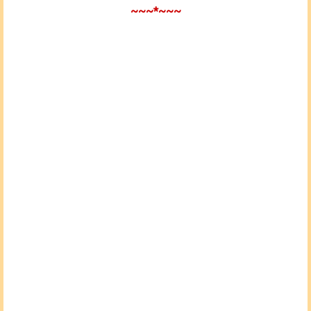
~~~*~~~