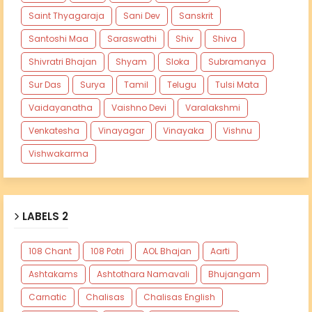
Saint Thyagaraja
Sani Dev
Sanskrit
Santoshi Maa
Saraswathi
Shiv
Shiva
Shivratri Bhajan
Shyam
Sloka
Subramanya
Sur Das
Surya
Tamil
Telugu
Tulsi Mata
Vaidayanatha
Vaishno Devi
Varalakshmi
Venkatesha
Vinayagar
Vinayaka
Vishnu
Vishwakarma
LABELS 2
108 Chant
108 Potri
AOL Bhajan
Aarti
Ashtakams
Ashtothara Namavali
Bhujangam
Carnatic
Chalisas
Chalisas English