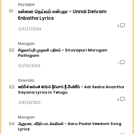
Ayyappa
உன்னை தெய்வம் என்பதா - Unnai Deivam
Enbatha Lyrics
4
5/27/2024
Murugan
சிறுவாப்புரி முருகன் பதிகம் - Siruvapuri Murugan
Pathigam
1
1/03/2024
Govinda
ఆదిసేశ అనంత శయన శ్రీనివాస శ్రీ వేంకటేస - Adi Sesha Anantha
Sayana Lyrics in Telugu
4
8/29/2021
Murugan
ஆறுபடை வீடும் பாடல்வரிகள் - Aaru Padai Veedum Song
Lyrics