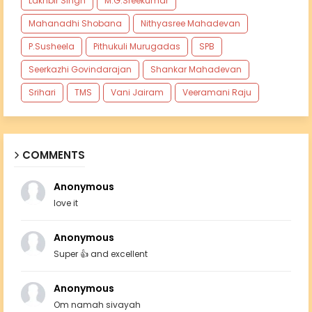
Lakhbir Singh
M.G.Sreekumar
Mahanadhi Shobana
Nithyasree Mahadevan
P.Susheela
Pithukuli Murugadas
SPB
Seerkazhi Govindarajan
Shankar Mahadevan
Srihari
TMS
Vani Jairam
Veeramani Raju
COMMENTS
Anonymous
love it
Anonymous
Super 👍 and excellent
Anonymous
Om namah sivayah