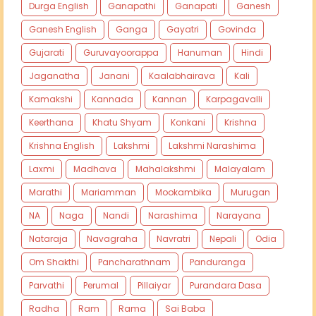
Durga English
Ganapathi
Ganapati
Ganesh
Ganesh English
Ganga
Gayatri
Govinda
Gujarati
Guruvayoorappa
Hanuman
Hindi
Jaganatha
Janani
Kaalabhairava
Kali
Kamakshi
Kannada
Kannan
Karpagavalli
Keerthana
Khatu Shyam
Konkani
Krishna
Krishna English
Lakshmi
Lakshmi Narashima
Laxmi
Madhava
Mahalakshmi
Malayalam
Marathi
Mariamman
Mookambika
Murugan
NA
Naga
Nandi
Narashima
Narayana
Nataraja
Navagraha
Navratri
Nepali
Odia
Om Shakthi
Pancharathnam
Panduranga
Parvathi
Perumal
Pillaiyar
Purandara Dasa
Radha
Ram
Rama
Sai Baba