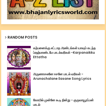
RANDOM POSTS
கற்பனைக்கு எட்டாத அண்டங்கள் யாவும் கடந்த
ப்ரஹ்மாண்டமே பாடல்வரிகள் -Karpanaikku
Ettatha
அருணாசலனே ஈசனே பாடல் வரிகள் -
Arunachalane Easane Song Lyrics
கோயில் முன்னே கூடி நின்று - குருவாயூரப்பன்
பாடல்