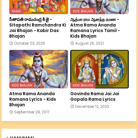
RAMA
KIDS BHAJAN
సీతాపతి రామచంద్ర కి జై -
ஆத்மா ராம ஆனந்த ரமண -
Sitapathi Ramchandra Ki
Atma Rama Ananda
Jai Bhajan - Kabir Das
Ramana Lyrics Tamil -
Bhajan
Kids Bhajan
October 03, 2025
August 26, 2021
KIDS BHAJAN
KIDS BHAJAN
Atma Rama Ananda
Govinda Rama Jai Jai
Ramana Lyrics - Kids
Gopala Rama Lyrics
Bhajan
December 12, 2023
September 28, 2017