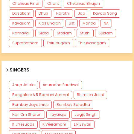
Chalisas Hindi
Chant
Chettinad Bhajan
Dasakam
Dhun
Harathi
Jap
Kavadi Song
Kavasam
Kids Bhajan
List
Mantra
NA
Namavali
Sloka
Stotram
Stuthi
Suktam
Suprabatham
Thirupugazh
Thiruvasagam
SINGERS
Anup Jalota
Anuradha Paudwal
Bangalore A R Ramani Ammal
Bhimsen Joshi
Bombay Jayashree
Bombay Saradha
Hari Om Sharan
Ilayaraja
Jagjit Singh
K.J.Yesudas
K.Veeramani
L.R.Eswari