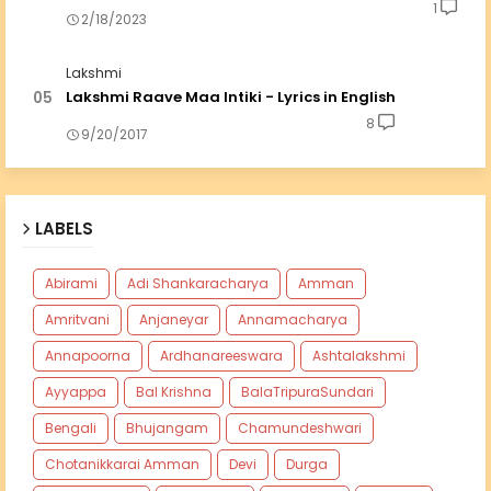
1
2/18/2023
Lakshmi
Lakshmi Raave Maa Intiki - Lyrics in English
8
9/20/2017
LABELS
Abirami
Adi Shankaracharya
Amman
Amritvani
Anjaneyar
Annamacharya
Annapoorna
Ardhanareeswara
Ashtalakshmi
Ayyappa
Bal Krishna
BalaTripuraSundari
Bengali
Bhujangam
Chamundeshwari
Chotanikkarai Amman
Devi
Durga