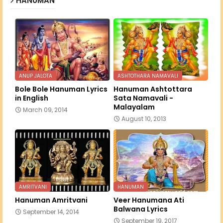
HANUMAN
ANUP JALOTA
ASHTOTHARA NAMAVALI
Bole Bole Hanuman Lyrics
Hanuman Ashtottara
in English
Sata Namavali -
Malayalam
March 09, 2014
August 10, 2013
AMRITVANI
HANUMAN
Hanuman Amritvani
Veer Hanumana Ati
Balwana Lyrics
September 14, 2014
September 19, 2017