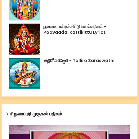
பூவாடை கட்டிக்கிட்டு பாடல்வரிகள் -
Poovaadai Kattikittu Lyrics
తల్లిరో సరస్వతి - Talliro Saraswathi
சிறுவாப்புரி முருகன் பதிகம்