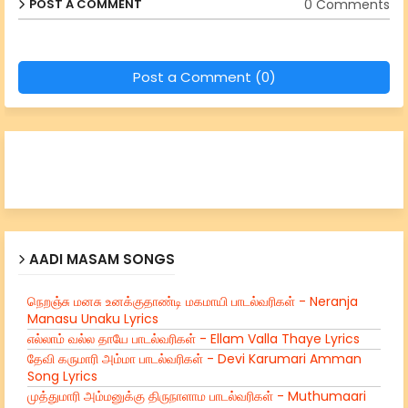
0 Comments
POST A COMMENT
Post a Comment (0)
AADI MASAM SONGS
நெறஞ்சு மனசு உனக்குதாண்டி மகமாயி பாடல்வரிகள் - Neranja
Manasu Unaku Lyrics
எல்லாம் வல்ல தாயே பாடல்வரிகள் - Ellam Valla Thaye Lyrics
தேவி கருமாரி அம்மா பாடல்வரிகள் - Devi Karumari Amman
Song Lyrics
முத்துமாரி அம்மனுக்கு திருநாளாம பாடல்வரிகள் - Muthumaari