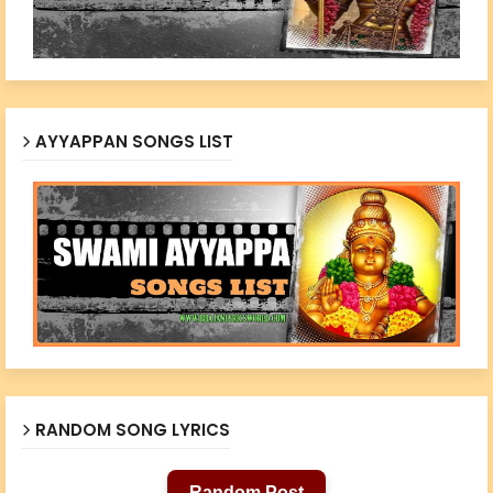
AYYAPPAN SONGS LIST
RANDOM SONG LYRICS
Random Post