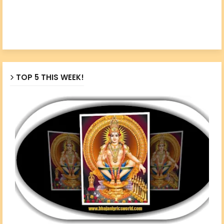
TOP 5 THIS WEEK!