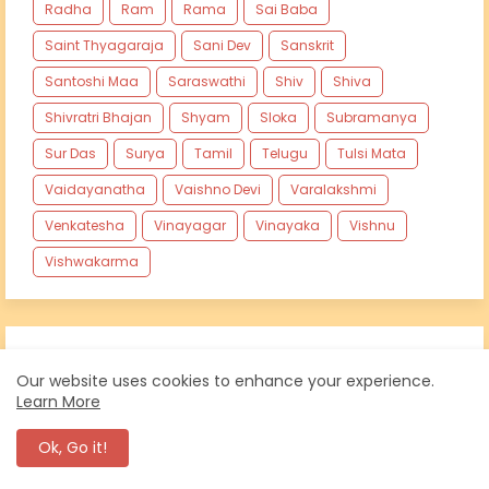
Radha
Ram
Rama
Sai Baba
Saint Thyagaraja
Sani Dev
Sanskrit
Santoshi Maa
Saraswathi
Shiv
Shiva
Shivratri Bhajan
Shyam
Sloka
Subramanya
Sur Das
Surya
Tamil
Telugu
Tulsi Mata
Vaidayanatha
Vaishno Devi
Varalakshmi
Venkatesha
Vinayagar
Vinayaka
Vishnu
Vishwakarma
LABELS 2
Our website uses cookies to enhance your experience.
Learn More
108 Chant
108 Potri
AOL Bhajan
Aarti
Ok, Go it!
Ashtakams
Ashtothara Namavali
Bhujangam
Carnatic
Chalisas
Chalisas English