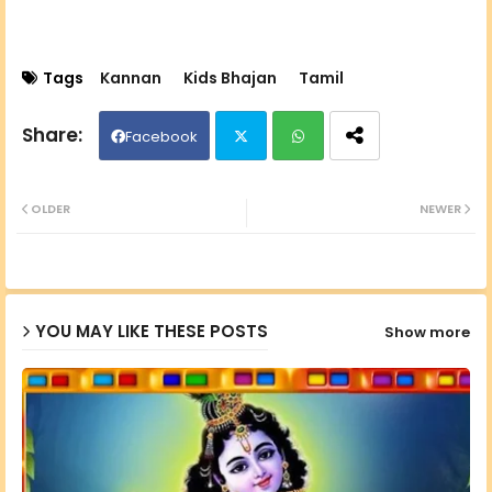
Tags
Kannan
Kids Bhajan
Tamil
Facebook
Twit
Wh
OLDER
NEWER
ter
ats
ap
YOU MAY LIKE THESE POSTS
Show more
p