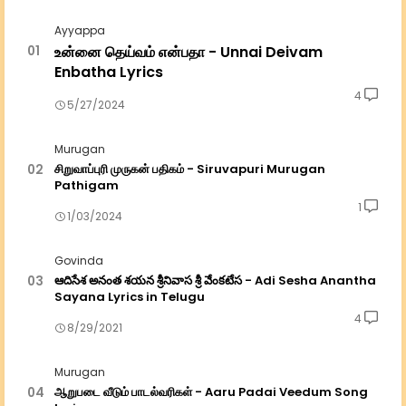
Ayyappa
உன்னை தெய்வம் என்பதா - Unnai Deivam
Enbatha Lyrics
4
5/27/2024
Murugan
சிறுவாப்புரி முருகன் பதிகம் - Siruvapuri Murugan
Pathigam
1
1/03/2024
Govinda
ఆదిసేశ అనంత శయన శ్రీనివాస శ్రీ వేంకటేస - Adi Sesha Anantha
Sayana Lyrics in Telugu
4
8/29/2021
Murugan
ஆறுபடை வீடும் பாடல்வரிகள் - Aaru Padai Veedum Song