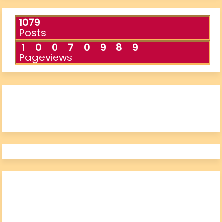
1079
Posts
1
0
0
7
0
9
8
9
Pageviews