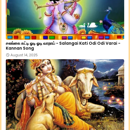
சலங்கை கட்டி ஓடி ஓடி வாறாய் - Salangai Kati Odi Odi Varai -
Kannan Song
August 14, 2025