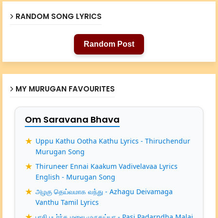
RANDOM SONG LYRICS
Random Post
MY MURUGAN FAVOURITES
Om Saravana Bhava
Uppu Kathu Ootha Kathu Lyrics - Thiruchendur
Murugan Song
Thiruneer Ennai Kaakum Vadivelavaa Lyrics
English - Murugan Song
அழகு தெய்வமாக வந்து - Azhagu Deivamaga
Vanthu Tamil Lyrics
பாசி படர்ந்த மலை முருகய்யா - Pasi Padarndha Malai