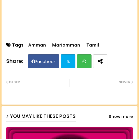
Tags
Amman
Mariamman
Tamil
Facebook
Twit
Wh
OLDER
NEWER
ter
ats
ap
YOU MAY LIKE THESE POSTS
Show more
p