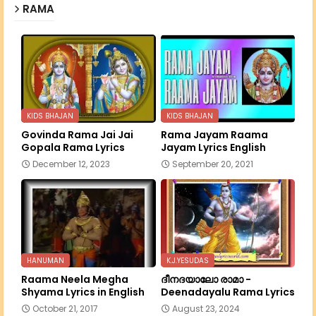
RAMA
KIDS BHAJAN
KIDS BHAJAN
Govinda Rama Jai Jai
Rama Jayam Raama
Gopala Rama Lyrics
Jayam Lyrics English
December 12, 2023
September 20, 2021
HANUMAN
K.J.YESUDAS
Raama Neela Megha
ദീനദയാലോ രാമാ -
Shyama Lyrics in English
Deenadayalu Rama Lyrics
October 21, 2017
August 23, 2024