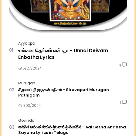
Ayyappa
உன்னை தெய்வம் என்பதா - Unnai Deivam
Enbatha Lyrics
4
5/27/2024
Murugan
சிறுவாப்புரி முருகன் பதிகம் - Siruvapuri Murugan
Pathigam
1
1/03/2024
Govinda
ఆదిసేశ అనంత శయన శ్రీనివాస శ్రీ వేంకటేస - Adi Sesha Anantha
Sayana Lyrics in Telugu