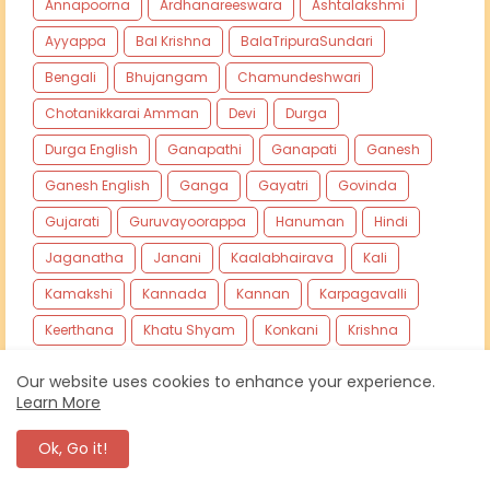
Annapoorna
Ardhanareeswara
Ashtalakshmi
Ayyappa
Bal Krishna
BalaTripuraSundari
Bengali
Bhujangam
Chamundeshwari
Chotanikkarai Amman
Devi
Durga
Durga English
Ganapathi
Ganapati
Ganesh
Ganesh English
Ganga
Gayatri
Govinda
Gujarati
Guruvayoorappa
Hanuman
Hindi
Jaganatha
Janani
Kaalabhairava
Kali
Kamakshi
Kannada
Kannan
Karpagavalli
Keerthana
Khatu Shyam
Konkani
Krishna
Krishna English
Lakshmi
Lakshmi Narashima
Our website uses cookies to enhance your experience.
Learn More
Laxmi
Madhava
Mahalakshmi
Malayalam
Marathi
Mariamman
Mookambika
Murugan
Ok, Go it!
NA
Naga
Nandi
Narashima
Narayana