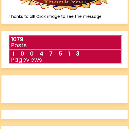
Thanks to all! Click image to see the message.
1079
Posts
1
0
0
4
7
5
1
3
Pageviews