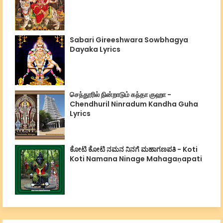
Sabari Gireeshwara Sowbhagya
Dayaka Lyrics
செந்தூரில் நின்றாடும் கந்தா குஹா -
Chendhuril Ninradum Kandha Guha
Lyrics
ಕೋಟಿ ಕೋಟಿ ನಮನ ನಿನಗೆ ಮಹಾಗಣಪತಿ - Koti
Koti Namana Ninage Mahagaṇapati