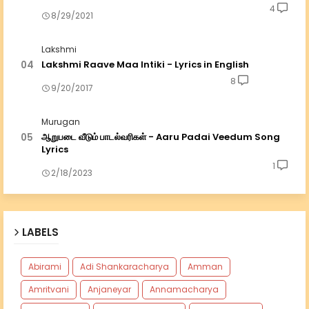
4
8/29/2021
Lakshmi
Lakshmi Raave Maa Intiki - Lyrics in English
8
9/20/2017
Murugan
ஆறுபடை வீடும் பாடல்வரிகள் - Aaru Padai Veedum Song
Lyrics
1
2/18/2023
LABELS
Abirami
Adi Shankaracharya
Amman
Amritvani
Anjaneyar
Annamacharya