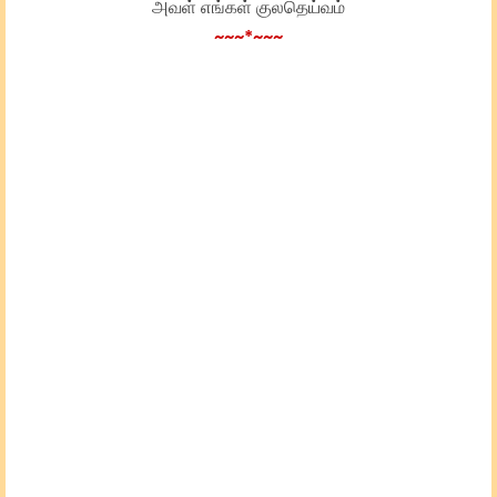
அவள் எங்கள் குலதெய்வம்
~~~*~~~