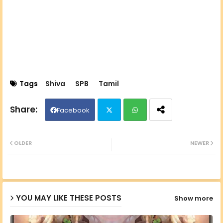
Tags
Shiva
SPB
Tamil
Facebook
Twit
Wh
OLDER
NEWER
ter
ats
ap
YOU MAY LIKE THESE POSTS
Show more
p