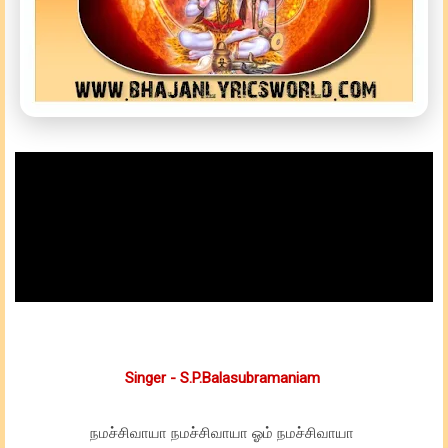
Singer - S.P.Balasubramaniam
நமச்சிவாயா நமச்சிவாயா ஓம் நமச்சிவாயா