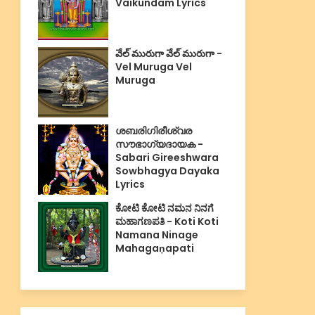
Vaikundam Lyrics
వేల్ మురుగా వేల్ మురుగా -
Vel Muruga Vel
Muruga
ശബരിഗിരീശ്വര
സൗഭാഗ്യദായക -
Sabari Gireeshwara
Sowbhagya Dayaka
Lyrics
ಕೋಟಿ ಕೋಟಿ ನಮನ ನಿನಗೆ
ಮಹಾಗಣಪತಿ - Koti Koti
Namana Ninage
Mahagaṇapati