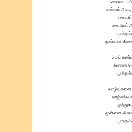
வண்ண மயில
கன்னம் அதை 
கைவிட்
கை மேல் அ
முத்துக
முன்னை வினை 
மெய் கண்ட
மேலான த
முத்துக
வாழ்வுதனை 
வாழ்கவே வ
முத்துக
முன்னை வினை 
முத்துக