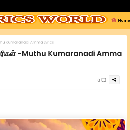
Home
-Muthu Kumaranadi Amma Lyrics
டல்வரிகள் -Muthu Kumaranadi Amma
0