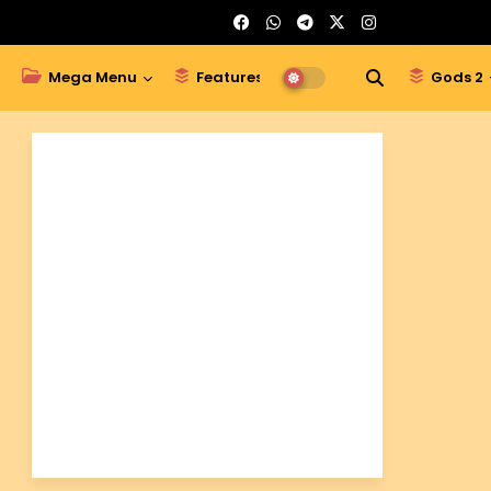
Mega Menu
Features
Gods 1
Gods 2