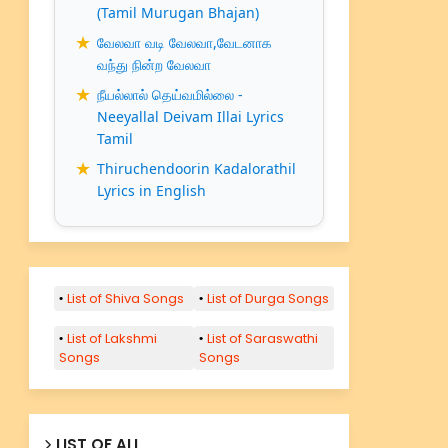
(Tamil Murugan Bhajan)
வேலவா வடி வேலவா,வேடனாக
வந்து நின்ற வேலவா
நீயல்லால் தெய்வமில்லை -
Neeyallal Deivam Illai Lyrics
Tamil
Thiruchendoorin Kadalorathil
Lyrics in English
List of Shiva Songs
List of Durga Songs
List of Lakshmi
List of Saraswathi
Songs
Songs
LIST OF ALL