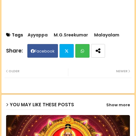
Tags
Ayyappa
M.G.Sreekumar
Malayalam
Facebook
Twit
Wh
OLDER
NEWER
ter
ats
ap
YOU MAY LIKE THESE POSTS
Show more
p