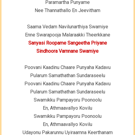
Paramartha Punyame
Nee Thannathallo En Jeevitham
Saama Vedam Navilunarthiya Swamiye
Enne Swarapooja Malaraakki Theerkkane
Sanyasi Roopame Sangeetha Priyane
Sindhoora Varnnane Swamiye
Poovani Kaadinu Chaare Punyaha Kadavu
Pularum Samathathan Sundaraseelu
Poovani Kaadinu Chaare Punyaha Kadavu
Pularum Samathathan Sundaraseelu
Swamikku Pampayoru Poonoolu
En, Athmaavallyo Kovilu
Swamikku Pampayoru Poonoolu
En, Athmaavallyo Kovilu
Udayonu Pakarunnu Uyiraarnna Keerthanam