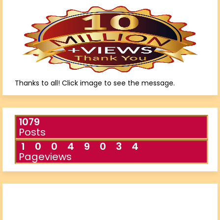
Thanks to all! Click image to see the message.
1079
Posts
1
0
0
4
9
0
3
4
Pageviews