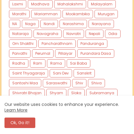
Laxmi
Madhava
Mahalakshmi
Malayalam
Marathi
Mariamman
Mookambika
Murugan
NA
Naga
Nandi
Narashima
Narayana
Nataraja
Navagraha
Navratri
Nepali
Odia
Om Shakthi
Pancharathnam
Panduranga
Parvathi
Perumal
Pillaiyar
Purandara Dasa
Radha
Ram
Rama
Sai Baba
Saint Thyagaraja
Sani Dev
Sanskrit
Santoshi Maa
Saraswathi
Shiv
Shiva
Shivratri Bhajan
Shyam
Sloka
Subramanya
Sur Das
Surya
Tamil
Telugu
Tulsi Mata
Our website uses cookies to enhance your experience.
Learn More
Vaidayanatha
Vaishno Devi
Varalakshmi
Ok, Go it!
Venkatesha
Vinayagar
Vinayaka
Vishnu
Vishwakarma