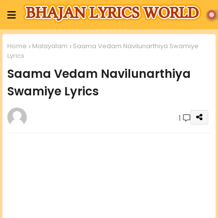
Home
Malayalam
Saama Vedam Navilunarthiya Swamiye
Lyrics
Saama Vedam Navilunarthiya
Swamiye Lyrics
1