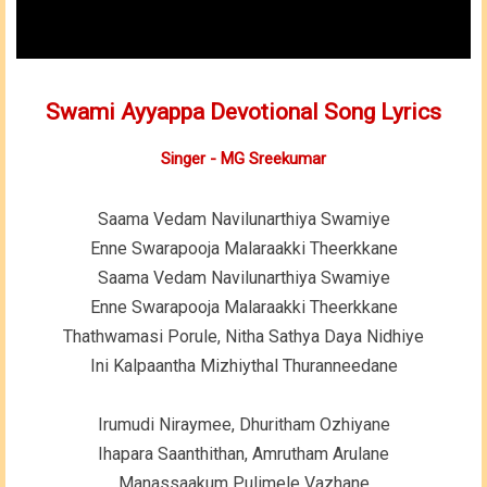
Swami Ayyappa Devotional Song Lyrics
Singer - MG Sreekumar
Saama Vedam Navilunarthiya Swamiye
Enne Swarapooja Malaraakki Theerkkane
Saama Vedam Navilunarthiya Swamiye
Enne Swarapooja Malaraakki Theerkkane
Thathwamasi Porule, Nitha Sathya Daya Nidhiye
Ini Kalpaantha Mizhiythal Thuranneedane
Irumudi Niraymee, Dhuritham Ozhiyane
Ihapara Saanthithan, Amrutham Arulane
Manassaakum Pulimele Vazhane