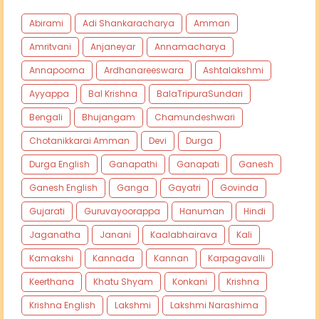
Abirami
Adi Shankaracharya
Amman
Amritvani
Anjaneyar
Annamacharya
Annapoorna
Ardhanareeswara
Ashtalakshmi
Ayyappa
Bal Krishna
BalaTripuraSundari
Bengali
Bhujangam
Chamundeshwari
Chotanikkarai Amman
Devi
Durga
Durga English
Ganapathi
Ganapati
Ganesh
Ganesh English
Ganga
Gayatri
Govinda
Gujarati
Guruvayoorappa
Hanuman
Hindi
Jaganatha
Janani
Kaalabhairava
Kali
Kamakshi
Kannada
Kannan
Karpagavalli
Keerthana
Khatu Shyam
Konkani
Krishna
Krishna English
Lakshmi
Lakshmi Narashima