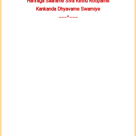
Hariraga Saarame Siva Kethu Roopame
Kankanda Dhyavame Swamiye
~~~*~~~