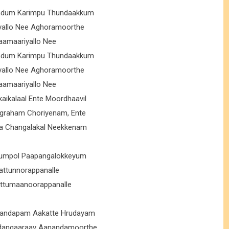
ndum Karimpu Thundaakkum
yallo Nee Aghoramoorthe
aamaariyallo Nee
ndum Karimpu Thundaakkum
yallo Nee Aghoramoorthe
aamaariyallo Nee
kaikalaal Ente Moordhaavil
ugraham Choriyenam, Ente
a Changalakal Neekkenam
yumpol Paapangalokkeyum
attunnorappanalle
Ettumaanoorappanalle
andapam Aakatte Hrudayam
dangaaraay Aanandamoorthe