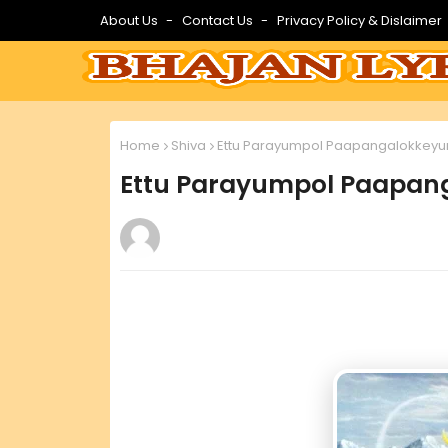
About Us
Contact Us
Privacy Policy & Dislaimer
Home
Shiva
Ettu Parayumpol Paapangalokkeyum
Ettu Parayumpol Paapan