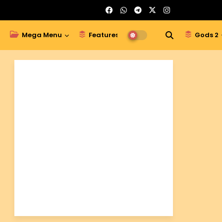
Mega Menu
Features
Gods 1
Gods 2