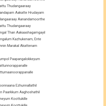
attu Thudangaaraay
andapam Aakatte Hrudayam
dangaaraay Aanandamoorthe
attu Thudangaaraay
ngal Than Aakaashagamgayil
ngalum Kazhukenam, Ente
nnin Marakal Akattenam
yumpol Paapangalokkeyum
attunnorappanalle
Ettumaanoorappanalle
onnaana Ezhunnallathil
an Paarkkum Aaghoshathil
neyum Koottukille
neyum Koottukille