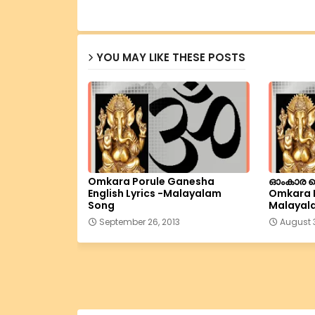
YOU MAY LIKE THESE POSTS
Omkara Porule Ganesha
ഓംകാര 
English Lyrics -Malayalam
Omkara 
Song
Malayala
September 26, 2013
August 3