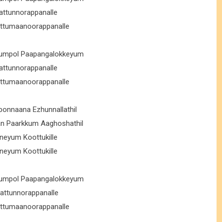
attunnorappanalle
Ettumaanoorappanalle
yumpol Paapangalokkeyum
attunnorappanalle
Ettumaanoorappanalle
onnaana Ezhunnallathil
an Paarkkum Aaghoshathil
neyum Koottukille
neyum Koottukille
yumpol Paapangalokkeyum
attunnorappanalle
Ettumaanoorappanalle