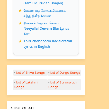
(Tamil Murugan Bhajan)
வேலவா வடி வேலவா,வேடனாக
வந்து நின்ற வேலவா
நீயல்லால் தெய்வமில்லை -
Neeyallal Deivam Illai Lyrics
Tamil
Thiruchendoorin Kadalorathil
Lyrics in English
List of Shiva Songs
List of Durga Songs
List of Lakshmi
List of Saraswathi
Songs
Songs
LIST OF ALL