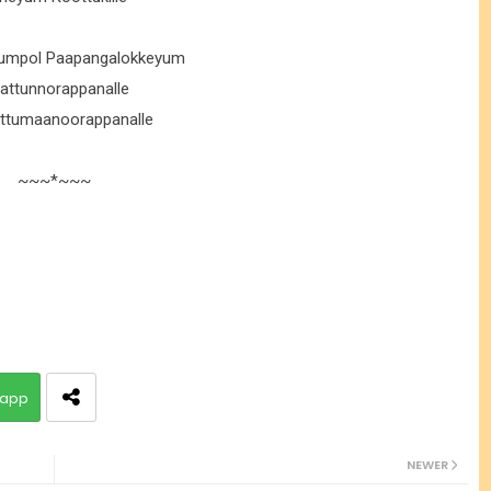
yumpol Paapangalokkeyum
attunnorappanalle
Ettumaanoorappanalle
~~~*~~~
app
NEWER