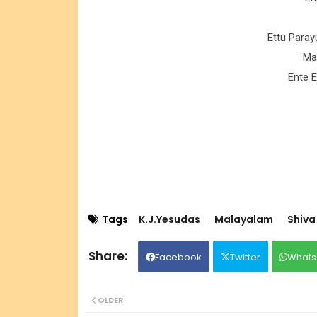
Ettu Para
Ma
Ente 
Tags
K.J.Yesudas
Malayalam
Shiva
Facebook
Twitter
Whats
OLDER