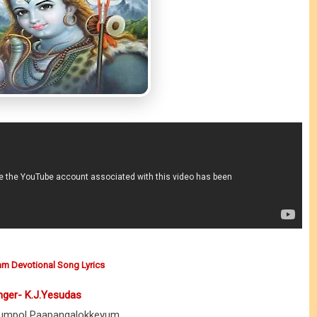
m Devotional Song Lyrics
nger- K.J.Yesudas
yumpol Paapangalokkeyum