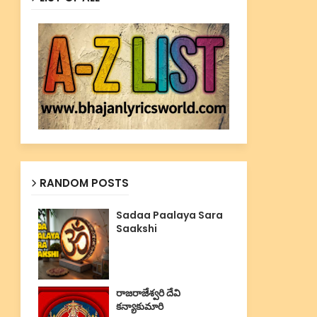
RANDOM POSTS
Sadaa Paalaya Sara
Saakshi
రాజరాజేశ్వరి దేవి
కన్యాకుమారి