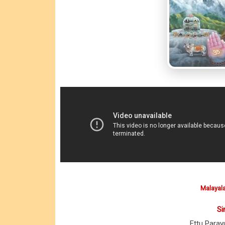
Malayala
Si
Ettu Para