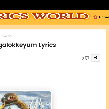
Home
 Lyrics
galokkeyum Lyrics
0