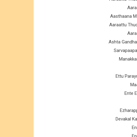
Aara
Aasthaana M
Aaraattu Thu
Aara
Ashta Gandha
Sarvapaapa
Manakka
Ettu Para
Ma
Ente 
Ezharapp
Devakal K
En
En