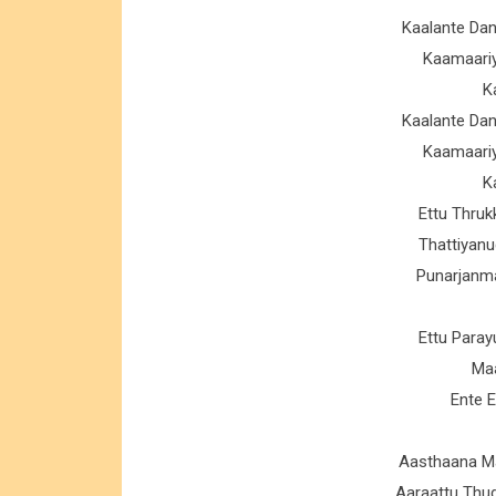
Kaalante Da
Kaamaari
K
Kaalante Da
Kaamaari
K
Ettu Thruk
Thattiyan
Punarjanm
Ettu Para
Ma
Ente 
Aasthaana M
Aaraattu Thu