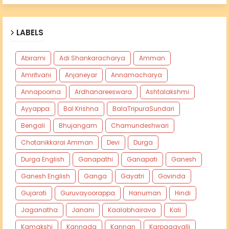
LABELS
Abirami
Adi Shankaracharya
Amman
Amritvani
Anjaneyar
Annamacharya
Annapoorna
Ardhanareeswara
Ashtalakshmi
Ayyappa
Bal Krishna
BalaTripuraSundari
Bengali
Bhujangam
Chamundeshwari
Chotanikkarai Amman
Devi
Durga
Durga English
Ganapathi
Ganapati
Ganesh
Ganesh English
Ganga
Gayatri
Govinda
Gujarati
Guruvayoorappa
Hanuman
Hindi
Jaganatha
Janani
Kaalabhairava
Kali
Kamakshi
Kannada
Kannan
Karpagavalli