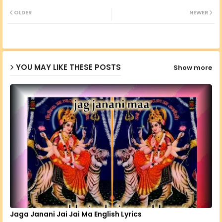
Twit
Wh
OLDER
NEWER
ter
ats
ap
YOU MAY LIKE THESE POSTS
Show more
p
Jaga Janani Jai Jai Ma English Lyrics