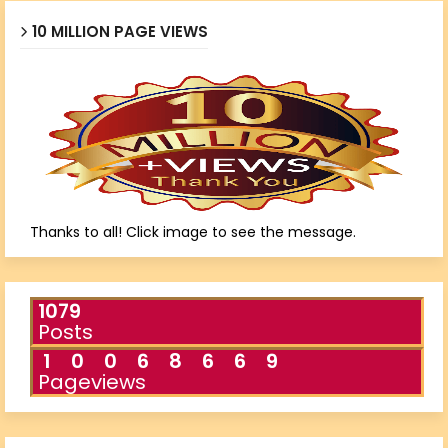
10 MILLION PAGE VIEWS
Thanks to all! Click image to see the message.
1079
Posts
1
0
0
6
8
6
6
9
Pageviews