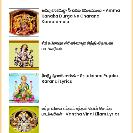
అమ్మ కనకదుర్గా నీ చరణ కమలములు - Amma
Kanaka Durga Ne Charana
Kamalamulu
ஸ்ரீ கணேஷா ஸ்ரீ கணேஷா சித்தி விநாயகா
பாடல்வரிகள்
శ్రీలక్ష్మి పూజకు రారండి - Srilakshmi Pujaku
Rarandi Lyrics
வந்த வினை எல்லாம் உந்தன் பெயர் சொல்ல
பாடல்வரிகள்- Vantha Vinai Ellam Lyrics