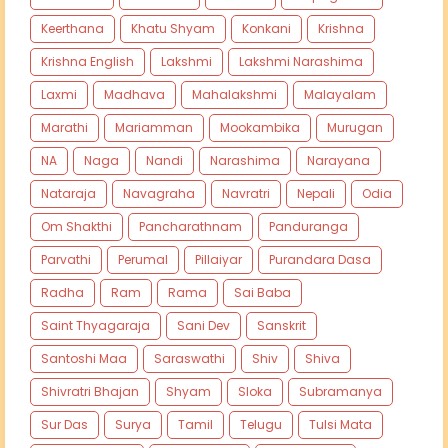
Keerthana
Khatu Shyam
Konkani
Krishna
Krishna English
Lakshmi
Lakshmi Narashima
Laxmi
Madhava
Mahalakshmi
Malayalam
Marathi
Mariamman
Mookambika
Murugan
NA
Naga
Nandi
Narashima
Narayana
Nataraja
Navagraha
Navratri
Nepali
Odia
Om Shakthi
Pancharathnam
Panduranga
Parvathi
Perumal
Pillaiyar
Purandara Dasa
Radha
Ram
Rama
Sai Baba
Saint Thyagaraja
Sani Dev
Sanskrit
Santoshi Maa
Saraswathi
Shiv
Shiva
Shivratri Bhajan
Shyam
Sloka
Subramanya
Sur Das
Surya
Tamil
Telugu
Tulsi Mata