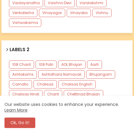
Vaidayanatha
Vaishno Devi
Varalakshmi
Venkatesha
Vinayagar
Vinayaka
Vishnu
Vishwakarma
LABELS 2
108 Chant
108 Potri
AOL Bhajan
Aarti
Ashtakams
Ashtothara Namavali
Bhujangam
Carnatic
Chalisas
Chalisas English
Chalisas Hindi
Chant
Chettinad Bhajan
Dasakam
Dhun
Harathi
Jap
Kavadi Song
Our website uses cookies to enhance your experience.
Learn More
Kavasam
Kids Bhajan
List
Mantra
NA
Ok, Go it!
Namavali
Sloka
Stotram
Stuthi
Suktam
Suprabatham
Thirupugazh
Thiruvasagam