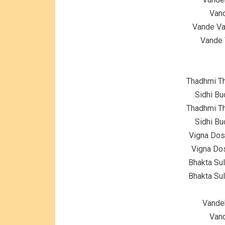
Vand
Vande V
Vande 
Thadhmi Th
Sidhi Bu
Thadhmi Th
Sidhi Bu
Vigna Dosh
Vigna Do
Bhakta Su
Bhakta Su
Vande
Vand