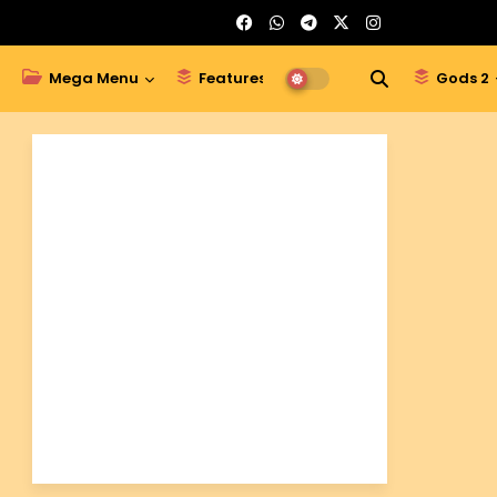
Mega Menu
Features
Gods 1
Gods 2