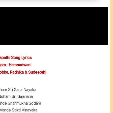
apathi Song Lyrics
am : Hamsadwani
obha, Radhika & Sudeepthi
ham Sri Gana Nayaka
eham Sri Gajanana
ande Shanmukha Sodara
Vande Sakti Vinayaka