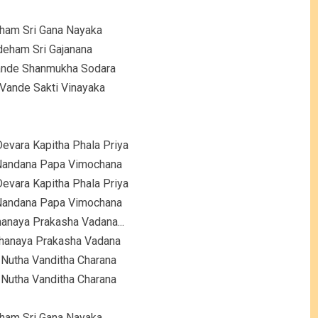
ham Sri Gana Nayaka
eham Sri Gajanana
ande Shanmukha Sodara
Vande Sakti Vinayaka
evara Kapitha Phala Priya
Nandana Papa Vimochana
evara Kapitha Phala Priya
Nandana Papa Vimochana
hanaya Prakasha Vadana...
Thanaya Prakasha Vadana
 Nutha Vanditha Charana
 Nutha Vanditha Charana
ham Sri Gana Nayaka