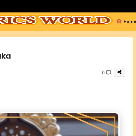
Home
aka
0