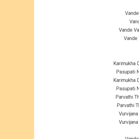
Vande
Vand
Vande V
Vande 
Karimukha D
Pasupati 
Karimukha D
Pasupati 
Parvathi T
Parvathi 
Vurvijana
Vurvijana
Vande