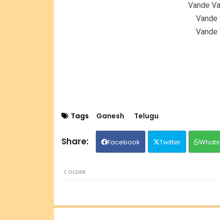
Vande V
Vande 
Vande 
Tags
Ganesh
Telugu
Facebook
Twitter
Whats
OLDER