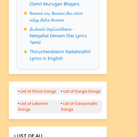
(Tamil Murugan Bhajan)
வேலவா வடி வேலவா,வேடனாக
வந்து நின்ற வேலவா
நீயல்லால் தெய்வமில்லை -
Neeyallal Deivam Illai Lyrics
Tamil
Thiruchendoorin Kadalorathil
Lyrics in English
List of Shiva Songs
List of Durga Songs
List of Lakshmi
List of Saraswathi
Songs
Songs
LIST OF ALL