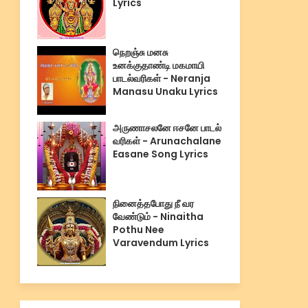
Lyrics
நெறஞ்சு மனசு
உனக்குதாண்டி மகமாயி
பாடல்வரிகள் - Neranja
Manasu Unaku Lyrics
அருணாசலனே ஈசனே பாடல்
வரிகள் - Arunachalane
Easane Song Lyrics
நினைத்தபோது நீ வர
வேண்டும் - Ninaitha
Pothu Nee
Varavendum Lyrics