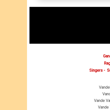
Gan
Rag
Singers - S
Vande
Vand
Vande V
Vande 