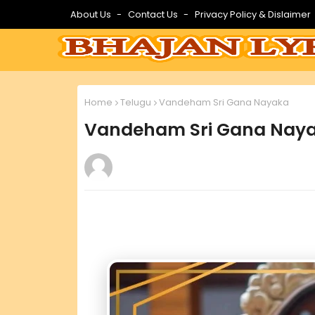
About Us
Contact Us
Privacy Policy & Dislaimer
Home
Telugu
Vandeham Sri Gana Nayaka
Vandeham Sri Gana Nay