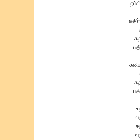
நம்
கதிர
கத
பத
கனி
கத
பத
க
வ
க
வ