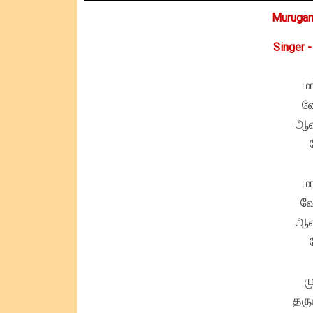
Murugan
Singer 
ம
வே
ஆவ
ம
வே
ஆவ
ம
தரு