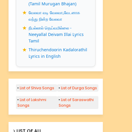
(Tamil Murugan Bhajan)
வேலவா வடி வேலவா,வேடனாக
வந்து நின்ற வேலவா
நீயல்லால் தெய்வமில்லை -
Neeyallal Deivam Illai Lyrics
Tamil
Thiruchendoorin Kadalorathil
Lyrics in English
List of Shiva Songs
List of Durga Songs
List of Lakshmi
List of Saraswathi
Songs
Songs
LIST OF ALL