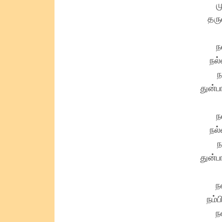
ம
தரு
ந
நல்
ந
துன்ப
ந
நல்
ந
துன்ப
ந
நம்
ந