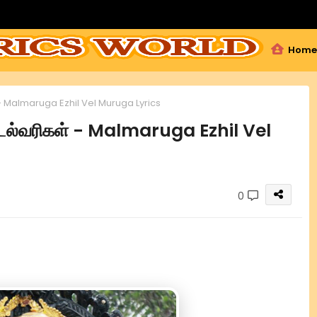
Home
் - Malmaruga Ezhil Vel Muruga Lyrics
பாடல்வரிகள் - Malmaruga Ezhil Vel
0