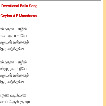
 Devotional Baila Song
- Ceylon A.E.Manoharan
ால்மருகா - எழில்
ல்முருகா - நீயே
லுடன் உன்னைத்
தேடி வந்தேனே
ால்மருகா - எழில்
ல்முருகா - நீயே
லுடன் உன்னைத்
தேடி வந்தேனே
ுருகா வடிவேலா
வாய் அருள் குமரா