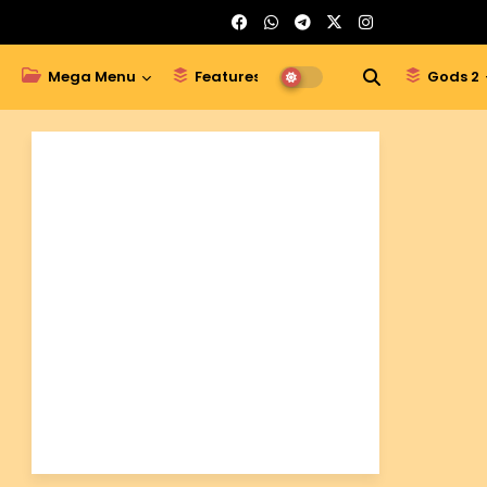
Mega Menu
Features
Gods 1
Gods 2