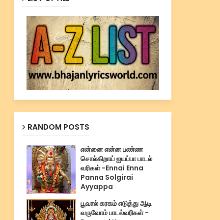
RANDOM POSTS
என்னை என்ன பண்ண
சொல்கிறாய் ஐயப்பா பாடல்
வரிகள் -Ennai Enna
Panna Solgirai
Ayyappa
பூவால் கரகம் எடுத்து ஆடி
வருவோம் பாடல்வரிகள் -