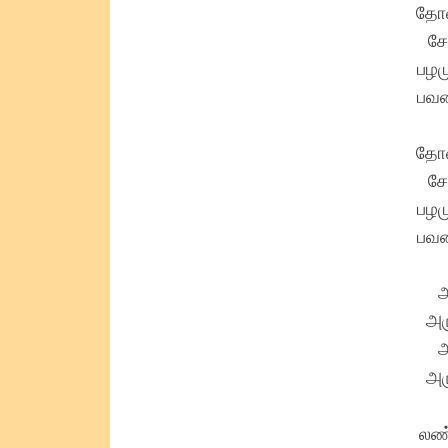
தோக
சே
பழம
பவன
தோக
சே
பழம
பவன
அ
அர
அ
அர
லண்