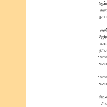
ஜேர
கனட
நாய
லண்
ஜேர
கனட
நாய
உலகா
உமை
உலகா
உமை
சிவ
சி