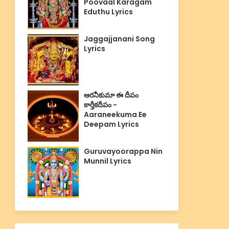
Poovaal Karagam
Eduthu Lyrics
Jaggajjanani Song
Lyrics
ఆరనీకుమా ఈ దీపం
కార్తీకదీపం -
Aaraneekuma Ee
Deepam Lyrics
Guruvayoorappa Nin
Munnil Lyrics