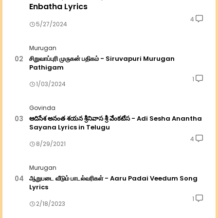
Enbatha Lyrics
4
5/27/2024
Murugan
சிறுவாப்புரி முருகன் பதிகம் - Siruvapuri Murugan
Pathigam
1
1/03/2024
Govinda
ఆదిసేశ అనంత శయన శ్రీనివాస శ్రీ వేంకటేస - Adi Sesha Anantha
Sayana Lyrics in Telugu
4
8/29/2021
Murugan
ஆறுபடை வீடும் பாடல்வரிகள் - Aaru Padai Veedum Song
Lyrics
1
2/18/2023