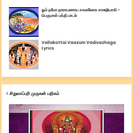
ஓம் நமோ நாராயணாய சகலலோக சாக்ஷியாகி -
பெருமாள் பக்தி பாடல்
Vallakottai Vaazum Vadivazhaga
Lyrics
சிறுவாப்புரி முருகன் பதிகம்