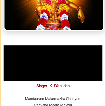
Singer -K.J.Yesudas
Mandaaram Malarmazha Choriyum
Paavana Maam Malayil