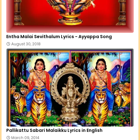
Entha Malai Sevithalum Lyrics - Ayyappa Song
August 30, 2018
Pallikattu Sabari Malaikku Lyrics in English
March 09, 2014