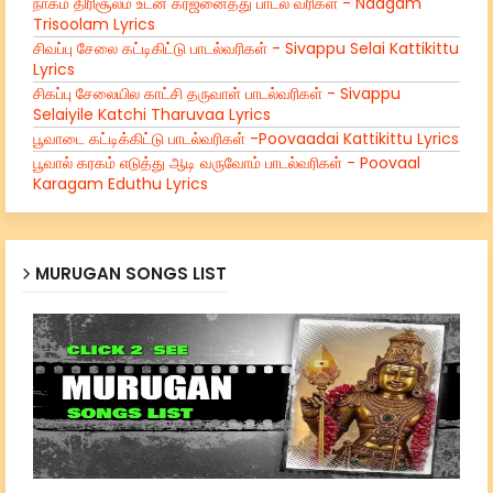
நாகம் திரிசூலம் உடன் கர்ஜனைத்து பாடல் வரிகள் - Naagam
Trisoolam Lyrics
சிவப்பு சேலை கட்டிகிட்டு பாடல்வரிகள் - Sivappu Selai Kattikittu
Lyrics
சிகப்பு சேலையில காட்சி தருவாள் பாடல்வரிகள் - Sivappu
Selaiyile Katchi Tharuvaa Lyrics
பூவாடை கட்டிக்கிட்டு பாடல்வரிகள் -Poovaadai Kattikittu Lyrics
பூவால் கரகம் எடுத்து ஆடி வருவோம் பாடல்வரிகள் - Poovaal
Karagam Eduthu Lyrics
MURUGAN SONGS LIST