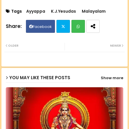
Tags
Ayyappa
K.J.Yesudas
Malayalam
Facebook
Twit
Wh
OLDER
NEWER
ter
ats
ap
YOU MAY LIKE THESE POSTS
Show more
p