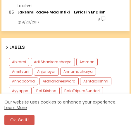
Lakshmi
Lakshmi Raave Maa Intiki - Lyrics in English
8
9/20/2017
LABELS
Abirami
Adi Shankaracharya
Amman
Amritvani
Anjaneyar
Annamacharya
Annapoorna
Ardhanareeswara
Ashtalakshmi
Ayyappa
Bal Krishna
BalaTripuraSundari
Bengali
Bhujangam
Chamundeshwari
Our website uses cookies to enhance your experience.
Learn More
Chotanikkarai Amman
Devi
Durga
Ok, Go it!
Durga English
Ganapathi
Ganapati
Ganesh
Ganesh English
Ganga
Gayatri
Govinda