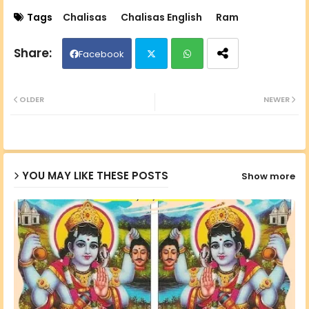
Tags
Chalisas
Chalisas English
Ram
Facebook
Twit
Wh
OLDER
NEWER
ter
ats
ap
YOU MAY LIKE THESE POSTS
Show more
p