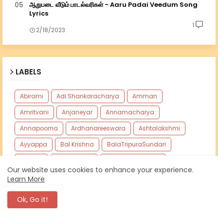
ஆறுபடை வீடும் பாடல்வரிகள் - Aaru Padai Veedum Song
Lyrics
1
2/18/2023
LABELS
Abirami
Adi Shankaracharya
Amman
Amritvani
Anjaneyar
Annamacharya
Annapoorna
Ardhanareeswara
Ashtalakshmi
Ayyappa
Bal Krishna
BalaTripuraSundari
Bengali
Bhujangam
Chamundeshwari
Our website uses cookies to enhance your experience.
Chotanikkarai Amman
Devi
Durga
Learn More
Durga English
Ganapathi
Ganapati
Ganesh
Ok, Go it!
Ganesh English
Ganga
Gayatri
Govinda