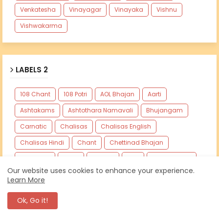
Venkatesha
Vinayagar
Vinayaka
Vishnu
Vishwakarma
LABELS 2
108 Chant
108 Potri
AOL Bhajan
Aarti
Ashtakams
Ashtothara Namavali
Bhujangam
Carnatic
Chalisas
Chalisas English
Chalisas Hindi
Chant
Chettinad Bhajan
Dasakam
Dhun
Harathi
Jap
Kavadi Song
Our website uses cookies to enhance your experience.
Kavasam
Kids Bhajan
List
Mantra
NA
Learn More
Namavali
Sloka
Stotram
Stuthi
Suktam
Ok, Go it!
Suprabatham
Thirupugazh
Thiruvasagam