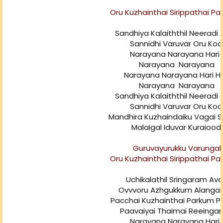
Oru Kuzhainthai Sirippathai Pa
Sandhiya Kalaiththil Neeradi
Sannidhi Varuvar Oru Kod
Narayana Narayana Har
Narayana Narayana
Narayana Narayana Hari Ha
Narayana Narayana
Sandhiya Kalaiththil Neeradi
Sannidhi Varuvar Oru Kod
Mandhira Kuzhaindaiku Vagai S
Malaigal Iduvar Kuraioodi
Guruvayurukku Varungal
Oru Kuzhainthai Sirippathai Pa
Uchikalathil Sringaram Av
Ovvvoru Azhgukkum Alanga
Pacchai Kuzhainthai Parkum 
Paavaiyai Thaimai Reeinga
Narayana Narayana Har