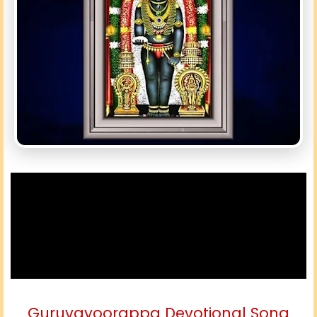
Guruvayoorappa Devotional Song