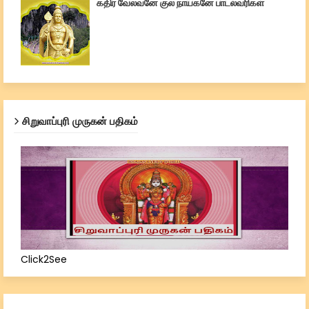
கதிர் வேலவனே குல நாயகனே பாடல்வரிகள்
சிறுவாப்புரி முருகன் பதிகம்
Click2See