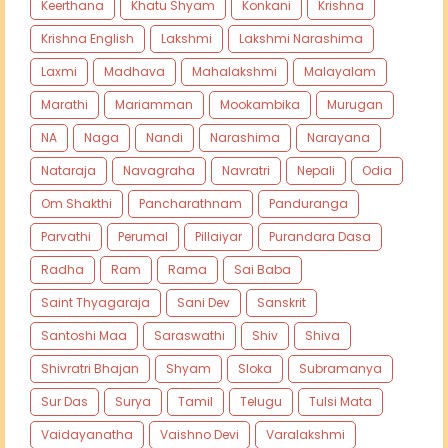
Keerthana
Khatu Shyam
Konkani
Krishna
Krishna English
Lakshmi
Lakshmi Narashima
Laxmi
Madhava
Mahalakshmi
Malayalam
Marathi
Mariamman
Mookambika
Murugan
NA
Naga
Nandi
Narashima
Narayana
Nataraja
Navagraha
Navratri
Nepali
Odia
Om Shakthi
Pancharathnam
Panduranga
Parvathi
Perumal
Pillaiyar
Purandara Dasa
Radha
Ram
Rama
Sai Baba
Saint Thyagaraja
Sani Dev
Sanskrit
Santoshi Maa
Saraswathi
Shiv
Shiva
Shivratri Bhajan
Shyam
Sloka
Subramanya
Sur Das
Surya
Tamil
Telugu
Tulsi Mata
Vaidayanatha
Vaishno Devi
Varalakshmi