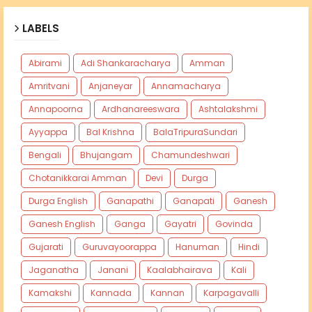
LABELS
Abirami
Adi Shankaracharya
Amman
Amritvani
Anjaneyar
Annamacharya
Annapoorna
Ardhanareeswara
Ashtalakshmi
Ayyappa
Bal Krishna
BalaTripuraSundari
Bengali
Bhujangam
Chamundeshwari
Chotanikkarai Amman
Devi
Durga
Durga English
Ganapathi
Ganapati
Ganesh
Ganesh English
Ganga
Gayatri
Govinda
Gujarati
Guruvayoorappa
Hanuman
Hindi
Jaganatha
Janani
Kaalabhairava
Kali
Kamakshi
Kannada
Kannan
Karpagavalli