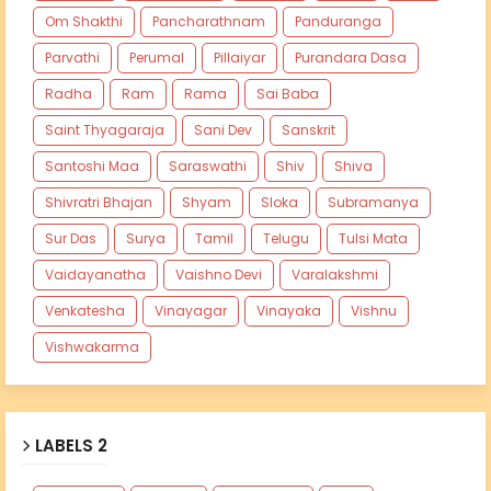
Om Shakthi
Pancharathnam
Panduranga
Parvathi
Perumal
Pillaiyar
Purandara Dasa
Radha
Ram
Rama
Sai Baba
Saint Thyagaraja
Sani Dev
Sanskrit
Santoshi Maa
Saraswathi
Shiv
Shiva
Shivratri Bhajan
Shyam
Sloka
Subramanya
Sur Das
Surya
Tamil
Telugu
Tulsi Mata
Vaidayanatha
Vaishno Devi
Varalakshmi
Venkatesha
Vinayagar
Vinayaka
Vishnu
Vishwakarma
LABELS 2