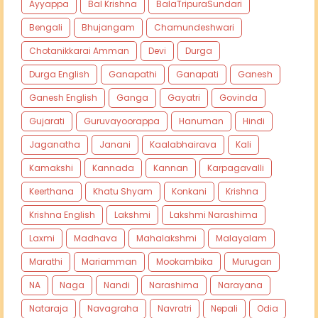
Ayyappa
Bal Krishna
BalaTripuraSundari
Bengali
Bhujangam
Chamundeshwari
Chotanikkarai Amman
Devi
Durga
Durga English
Ganapathi
Ganapati
Ganesh
Ganesh English
Ganga
Gayatri
Govinda
Gujarati
Guruvayoorappa
Hanuman
Hindi
Jaganatha
Janani
Kaalabhairava
Kali
Kamakshi
Kannada
Kannan
Karpagavalli
Keerthana
Khatu Shyam
Konkani
Krishna
Krishna English
Lakshmi
Lakshmi Narashima
Laxmi
Madhava
Mahalakshmi
Malayalam
Marathi
Mariamman
Mookambika
Murugan
NA
Naga
Nandi
Narashima
Narayana
Nataraja
Navagraha
Navratri
Nepali
Odia