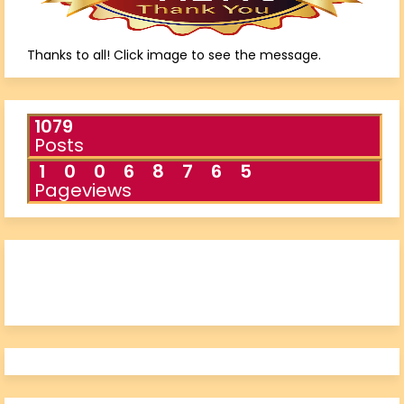
Thanks to all! Click image to see the message.
1079
Posts
1
0
0
6
8
7
6
5
Pageviews