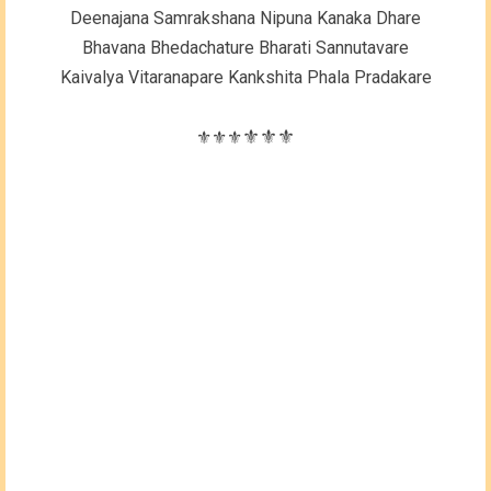
Deenajana Samrakshana Nipuna Kanaka Dhare
Bhavana Bhedachature Bharati Sannutavare
Kaivalya Vitaranapare Kankshita Phala Pradakare
⚜️⚜️⚜️
⚜️⚜️⚜️