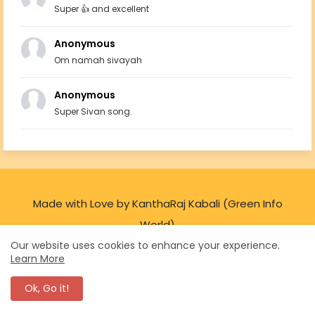
Super 👍 and excellent
Anonymous
Om namah sivayah
Anonymous
Super Sivan song.
Made with Love by KanthaRaj Kabali (Green Info
World)
Our website uses cookies to enhance your experience.
Learn More
Ok, Go it!
Thanks to all visitors!