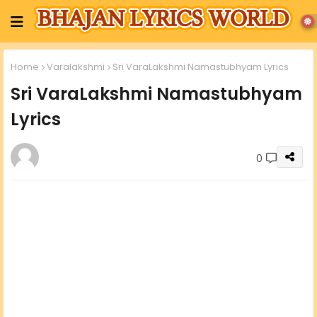
Home
Varalakshmi
Sri VaraLakshmi Namastubhyam Lyrics
Sri VaraLakshmi Namastubhyam
Lyrics
0