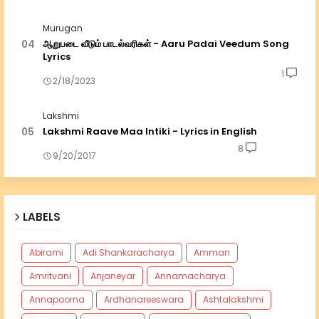
Murugan
ஆறுபடை வீடும் பாடல்வரிகள் - Aaru Padai Veedum Song
Lyrics
1
2/18/2023
Lakshmi
Lakshmi Raave Maa Intiki - Lyrics in English
8
9/20/2017
LABELS
Abirami
Adi Shankaracharya
Amman
Amritvani
Anjaneyar
Annamacharya
Annapoorna
Ardhanareeswara
Ashtalakshmi