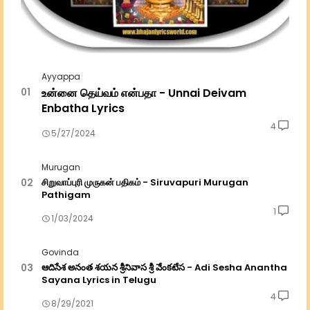
Ayyappa
உன்னை தெய்வம் என்பதா - Unnai Deivam
Enbatha Lyrics
4
5/27/2024
Murugan
சிறுவாப்புரி முருகன் பதிகம் - Siruvapuri Murugan
Pathigam
1
1/03/2024
Govinda
ఆదిసేశ అనంత శయన శ్రీనివాస శ్రీ వేంకటేస - Adi Sesha Anantha
Sayana Lyrics in Telugu
4
8/29/2021