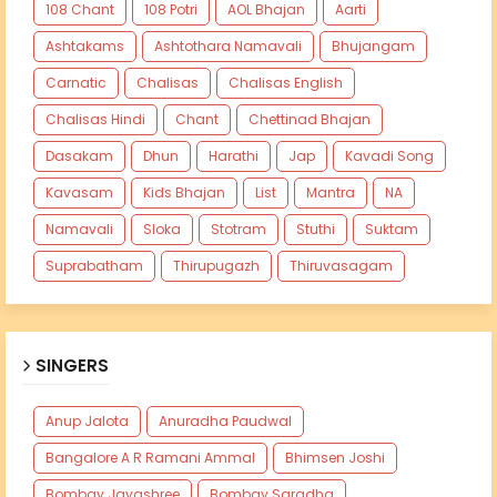
108 Chant
108 Potri
AOL Bhajan
Aarti
Ashtakams
Ashtothara Namavali
Bhujangam
Carnatic
Chalisas
Chalisas English
Chalisas Hindi
Chant
Chettinad Bhajan
Dasakam
Dhun
Harathi
Jap
Kavadi Song
Kavasam
Kids Bhajan
List
Mantra
NA
Namavali
Sloka
Stotram
Stuthi
Suktam
Suprabatham
Thirupugazh
Thiruvasagam
SINGERS
Anup Jalota
Anuradha Paudwal
Bangalore A R Ramani Ammal
Bhimsen Joshi
Bombay Jayashree
Bombay Saradha