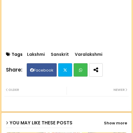
Tags
Lakshmi
Sanskrit
Varalakshmi
Facebook
Twit
Wh
OLDER
NEWER
ter
ats
ap
YOU MAY LIKE THESE POSTS
Show more
p