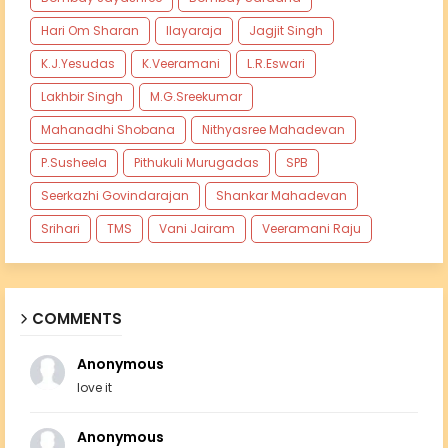
Hari Om Sharan
Ilayaraja
Jagjit Singh
K.J.Yesudas
K.Veeramani
L.R.Eswari
Lakhbir Singh
M.G.Sreekumar
Mahanadhi Shobana
Nithyasree Mahadevan
P.Susheela
Pithukuli Murugadas
SPB
Seerkazhi Govindarajan
Shankar Mahadevan
Srihari
TMS
Vani Jairam
Veeramani Raju
COMMENTS
Anonymous
love it
Anonymous