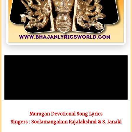
Murugan Devotional Song Lyrics
Singers : Soolamangalam Rajalakshmi & S. Janaki