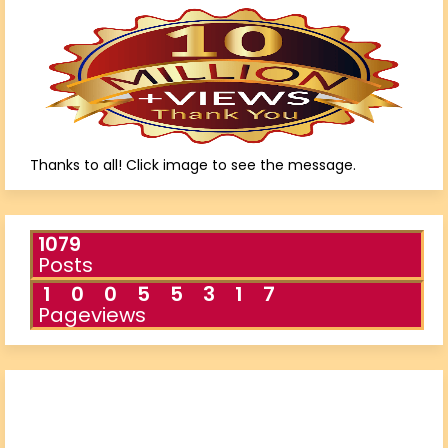
Thanks to all! Click image to see the message.
1079
Posts
1
0
0
5
5
3
1
7
Pageviews