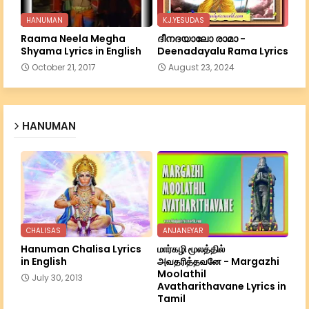
HANUMAN
K.J.YESUDAS
Raama Neela Megha
ദീനദയാലോ രാമാ -
Shyama Lyrics in English
Deenadayalu Rama Lyrics
October 21, 2017
August 23, 2024
HANUMAN
CHALISAS
ANJANEYAR
Hanuman Chalisa Lyrics
மார்கழி மூலத்தில்
in English
அவதரித்தவனே - Margazhi
Moolathil
July 30, 2013
Avatharithavane Lyrics in
Tamil