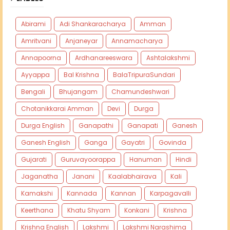
Abirami
Adi Shankaracharya
Amman
Amritvani
Anjaneyar
Annamacharya
Annapoorna
Ardhanareeswara
Ashtalakshmi
Ayyappa
Bal Krishna
BalaTripuraSundari
Bengali
Bhujangam
Chamundeshwari
Chotanikkarai Amman
Devi
Durga
Durga English
Ganapathi
Ganapati
Ganesh
Ganesh English
Ganga
Gayatri
Govinda
Gujarati
Guruvayoorappa
Hanuman
Hindi
Jaganatha
Janani
Kaalabhairava
Kali
Kamakshi
Kannada
Kannan
Karpagavalli
Keerthana
Khatu Shyam
Konkani
Krishna
Krishna English
Lakshmi
Lakshmi Narashima