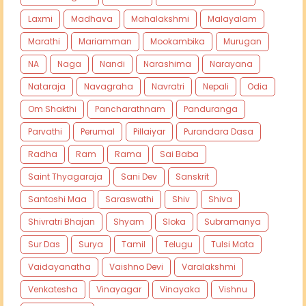
Laxmi
Madhava
Mahalakshmi
Malayalam
Marathi
Mariamman
Mookambika
Murugan
NA
Naga
Nandi
Narashima
Narayana
Nataraja
Navagraha
Navratri
Nepali
Odia
Om Shakthi
Pancharathnam
Panduranga
Parvathi
Perumal
Pillaiyar
Purandara Dasa
Radha
Ram
Rama
Sai Baba
Saint Thyagaraja
Sani Dev
Sanskrit
Santoshi Maa
Saraswathi
Shiv
Shiva
Shivratri Bhajan
Shyam
Sloka
Subramanya
Sur Das
Surya
Tamil
Telugu
Tulsi Mata
Vaidayanatha
Vaishno Devi
Varalakshmi
Venkatesha
Vinayagar
Vinayaka
Vishnu