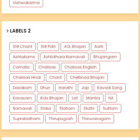
Vishwakarma
LABELS 2
108 Chant
108 Potri
AOL Bhajan
Aarti
Ashtakams
Ashtothara Namavali
Bhujangam
Carnatic
Chalisas
Chalisas English
Chalisas Hindi
Chant
Chettinad Bhajan
Dasakam
Dhun
Harathi
Jap
Kavadi Song
Kavasam
Kids Bhajan
List
Mantra
NA
Namavali
Sloka
Stotram
Stuthi
Suktam
Suprabatham
Thirupugazh
Thiruvasagam