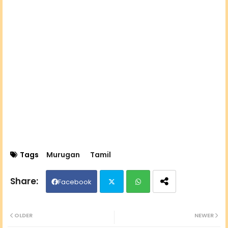
Tags
Murugan
Tamil
Facebook
Twit
Wh
OLDER
NEWER
ter
ats