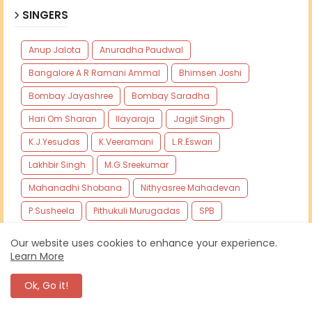
SINGERS
Anup Jalota
Anuradha Paudwal
Bangalore A R Ramani Ammal
Bhimsen Joshi
Bombay Jayashree
Bombay Saradha
Hari Om Sharan
Ilayaraja
Jagjit Singh
K.J.Yesudas
K.Veeramani
L.R.Eswari
Lakhbir Singh
M.G.Sreekumar
Mahanadhi Shobana
Nithyasree Mahadevan
P.Susheela
Pithukuli Murugadas
SPB
Seerkazhi Govindarajan
Shankar Mahadevan
Our website uses cookies to enhance your experience.
Learn More
Srihari
TMS
Vani Jairam
Veeramani Raju
Ok, Go it!