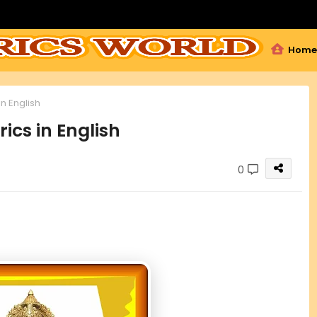
Home
n English
ics in English
0