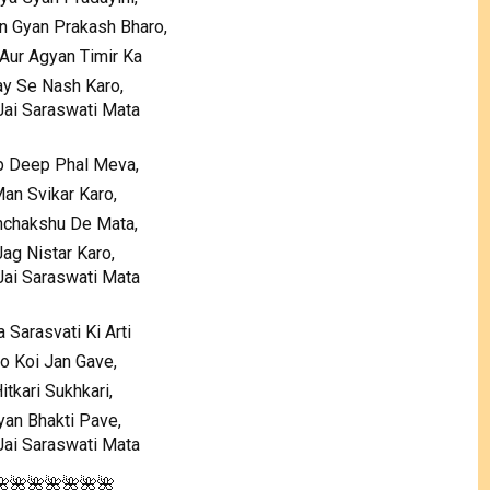
 Gyan Prakash Bharo,
Aur Agyan Timir Ka
ay Se Nash Karo,
Jai Saraswati Mata
p Deep Phal Meva,
an Svikar Karo,
nchakshu De Mata,
Jag Nistar Karo,
Jai Saraswati Mata
 Sarasvati Ki Arti
o Koi Jan Gave,
itkari Sukhkari,
yan Bhakti Pave,
Jai Saraswati Mata
🌺🌺🌺🌺🌺🌺🌺