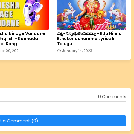
esha Ninage Vandane
ఎట్లా నిన్నెత్తుకొందునమ్మ - Etla Ninnu
 English - Kannada
Ethukondunamma Lyrics In
al Song
Telugu
er 09, 2021
January 14, 2023
0 Comments
t a Comment (0)