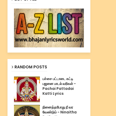
RANDOM POSTS
பச்சை பட்டாடை கட்டி
பஜனை பாடல் வரிகள் -
Pachai Pattadai
Katti Lyrics
நினைத்தபோது நீ வர
வேண்டும் - Ninaitha