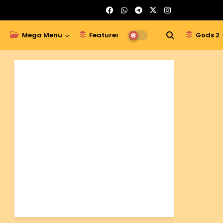
Mega Menu
Features
Gods 1
Gods 2