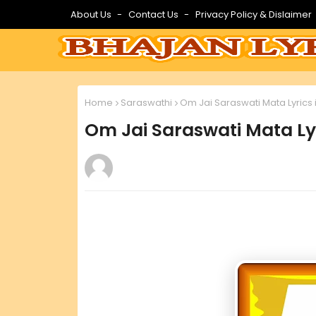
About Us
Contact Us
Privacy Policy & Dislaimer
Home
Saraswathi
Om Jai Saraswati Mata Lyrics i
Om Jai Saraswati Mata Lyr