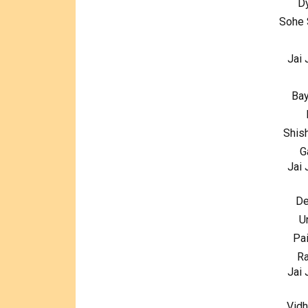
Dy
Sohe 
Jai 
Bay
Shis
G
Jai 
De
U
Pai
Ra
Jai 
Vidh