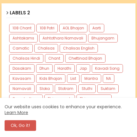
LABELS 2
108 Chant
108 Potri
AOL Bhajan
Aarti
Ashtakams
Ashtothara Namavali
Bhujangam
Carnatic
Chalisas
Chalisas English
Chalisas Hindi
Chant
Chettinad Bhajan
Dasakam
Dhun
Harathi
Jap
Kavadi Song
Kavasam
Kids Bhajan
List
Mantra
NA
Namavali
Sloka
Stotram
Stuthi
Suktam
Suprabatham
Thirupugazh
Thiruvasagam
Our website uses cookies to enhance your experience.
Learn More
Ok, Go it!
SINGERS