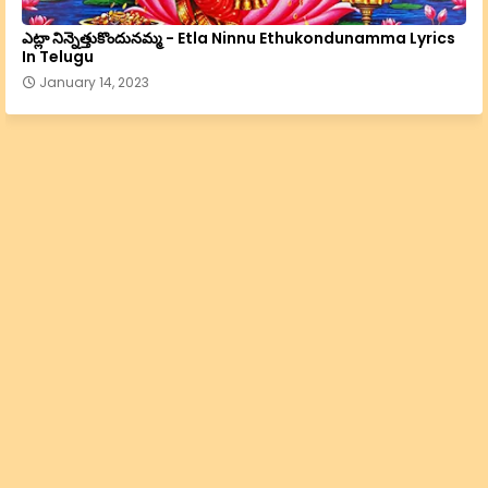
ఎట్లా నిన్నెత్తుకొందునమ్మ - Etla Ninnu Ethukondunamma Lyrics
In Telugu
January 14, 2023