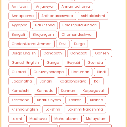
Amritvani
Anjaneyar
Annamacharya
Annapoorna
Ardhanareeswara
Ashtalakshmi
Ayyappa
Bal Krishna
BalaTripuraSundari
Bengali
Bhujangam
Chamundeshwari
Chotanikkarai Amman
Devi
Durga
Durga English
Ganapathi
Ganapati
Ganesh
Ganesh English
Ganga
Gayatri
Govinda
Gujarati
Guruvayoorappa
Hanuman
Hindi
Jaganatha
Janani
Kaalabhairava
Kali
Kamakshi
Kannada
Kannan
Karpagavalli
Keerthana
Khatu Shyam
Konkani
Krishna
Krishna English
Lakshmi
Lakshmi Narashima
Laxmi
Madhava
Mahalakshmi
Malayalam