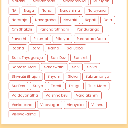
Marathi
Mariamman
Mookambika
Murugan
NA
Naga
Nandi
Narashima
Narayana
Nataraja
Navagraha
Navratri
Nepali
Odia
Om Shakthi
Pancharathnam
Panduranga
Parvathi
Perumal
Pillaiyar
Purandara Dasa
Radha
Ram
Rama
Sai Baba
Saint Thyagaraja
Sani Dev
Sanskrit
Santoshi Maa
Saraswathi
Shiv
Shiva
Shivratri Bhajan
Shyam
Sloka
Subramanya
Sur Das
Surya
Tamil
Telugu
Tulsi Mata
Vaidayanatha
Vaishno Devi
Varalakshmi
Venkatesha
Vinayagar
Vinayaka
Vishnu
Vishwakarma