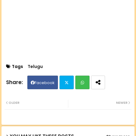
Tags
Telugu
Facebook
Twit
Wh
OLDER
NEWER
ter
ats
ap