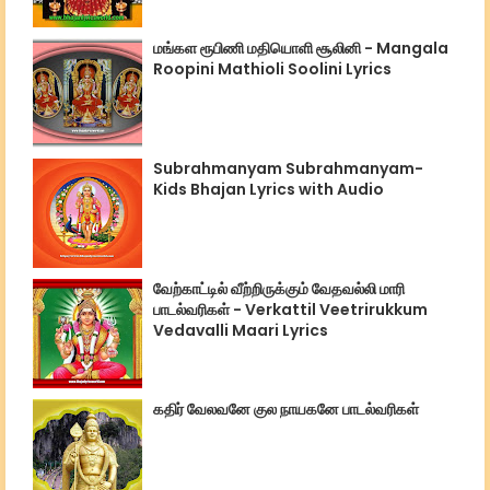
மங்கள ரூபிணி மதியொளி சூலினி - Mangala
Roopini Mathioli Soolini Lyrics
Subrahmanyam Subrahmanyam-
Kids Bhajan Lyrics with Audio
வேற்காட்டில் வீற்றிருக்கும் வேதவல்லி மாரி
பாடல்வரிகள் - Verkattil Veetrirukkum
Vedavalli Maari Lyrics
கதிர் வேலவனே குல நாயகனே பாடல்வரிகள்