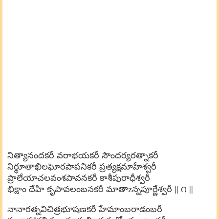
నిత్యానందకరీ వరాభయకరీ సౌందర్యరత్నాకరీ
నిర్ధూతాఖిలఘోరపాపనికరీ ప్రత్యక్షమాహేశ్వరీ
ప్రాలేయాచలవంశపావనకరీ కాశీపురాధీశ్వరీ
భిక్షాం దేహి కృపావలంబనకరీ మాతాzన్నపూర్ణేశ్వరీ || ౧ ||
నానారత్నవిచిత్రభూషణకరీ హేమాంబరాడంబరీ