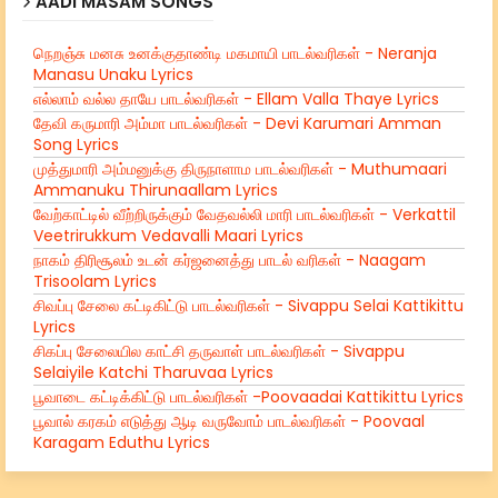
AADI MASAM SONGS
நெறஞ்சு மனசு உனக்குதாண்டி மகமாயி பாடல்வரிகள் - Neranja
Manasu Unaku Lyrics
எல்லாம் வல்ல தாயே பாடல்வரிகள் - Ellam Valla Thaye Lyrics
தேவி கருமாரி அம்மா பாடல்வரிகள் - Devi Karumari Amman
Song Lyrics
முத்துமாரி அம்மனுக்கு திருநாளாம பாடல்வரிகள் - Muthumaari
Ammanuku Thirunaallam Lyrics
வேற்காட்டில் வீற்றிருக்கும் வேதவல்லி மாரி பாடல்வரிகள் - Verkattil
Veetrirukkum Vedavalli Maari Lyrics
நாகம் திரிசூலம் உடன் கர்ஜனைத்து பாடல் வரிகள் - Naagam
Trisoolam Lyrics
சிவப்பு சேலை கட்டிகிட்டு பாடல்வரிகள் - Sivappu Selai Kattikittu
Lyrics
சிகப்பு சேலையில காட்சி தருவாள் பாடல்வரிகள் - Sivappu
Selaiyile Katchi Tharuvaa Lyrics
பூவாடை கட்டிக்கிட்டு பாடல்வரிகள் -Poovaadai Kattikittu Lyrics
பூவால் கரகம் எடுத்து ஆடி வருவோம் பாடல்வரிகள் - Poovaal
Karagam Eduthu Lyrics