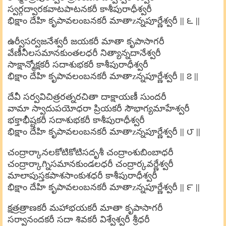
స్వర్గద్వారకవాటపాటనకరీ కాశీపురాధీశ్వరీ
భిక్షాం దేహి కృపావలంబనకరీ మాతాzన్నపూర్ణేశ్వరీ || ౬ ||
ఉర్వీసర్వజనేశ్వరీ జయకరీ మాతా కృపాసాగరీ
వేణీనీలసమానకుంతలధరీ నిత్యాన్నదానేశ్వరీ
సాక్షాన్మోక్షకరీ సదాశుభకరీ కాశీపురాధీశ్వరీ
భిక్షాం దేహి కృపావలంబనకరీ మాతాzన్నపూర్ణేశ్వరీ || ౭ ||
దేవీ సర్వవిచిత్రరత్నరచితా దాక్షాయణీ సుందరీ
వామా స్వాదుపయోధరా ప్రియకరీ సౌభాగ్యమాహేశ్వరీ
భక్తాభీష్టకరీ సదాశుభకరీ కాశీపురాధీశ్వరీ
భిక్షాం దేహి కృపావలంబనకరీ మాతాzన్నపూర్ణేశ్వరీ || ౮ ||
చంద్రార్కానలకోటికోటిసదృశీ చంద్రాంశుబింబాధరీ
చంద్రార్కాగ్నిసమానకుండలధరీ చంద్రార్కవర్ణేశ్వరీ
మాలాపుస్తకపాశసాంకుశధరీ కాశీపురాధీశ్వరీ
భిక్షాం దేహి కృపావలంబనకరీ మాతాzన్నపూర్ణేశ్వరీ || ౯ ||
క్షత్రత్రాణకరీ మహాభయకరీ మాతా కృపాసాగరీ
సర్వానందకరీ సదా శివకరీ విశ్వేశ్వరీ శ్రీధరీ