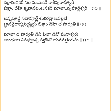
దక్షాక్రందకరీ నిరామయకరీ కాశీపురాధీశ్వరీ
భిక్షాం దేహి కృపావలంబనకరీ మాతాzన్నపూర్ణేశ్వరీ || ౧౦ ||
అన్నపూర్ణే సదాపూర్ణే శంకరప్రాణవల్లభే
జ్ఞానవైరాగ్యసిద్ధ్యర్థం భిక్షాం దేహి చ పార్వతి || ౧౧ ||
మాతా చ పార్వతీ దేవీ పితా దేవో మహేశ్వరః
బాంధవాః శివభక్తాశ్చ స్వదేశో భువనత్రయమ్ || ౧౨ ||