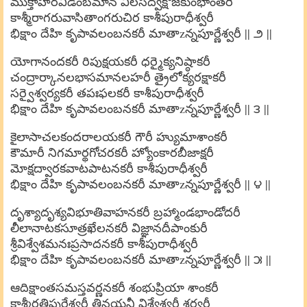
ముక్తాహారవిడంబమాన విలసద్వక్షోజకుంభాంతరీ
కాశ్మీరాగరువాసితాంగరుచిర కాశీపురాధీశ్వరీ
భిక్షాం దేహి కృపావలంబనకరీ మాతాzన్నపూర్ణేశ్వరీ || ౨ ||
యోగానందకరీ రిపుక్షయకరీ ధర్మైక్యనిష్ఠాకరీ
చంద్రార్కానలభాసమానలహరీ త్రైలోక్యరక్షాకరీ
సర్వైశ్వర్యకరీ తపఃఫలకరీ కాశీపురాధీశ్వరీ
భిక్షాం దేహి కృపావలంబనకరీ మాతాzన్నపూర్ణేశ్వరీ || ౩ ||
కైలాసాచలకందరాలయకరీ గౌరీ హ్యుమాశాంకరీ
కౌమారీ నిగమార్థగోచరకరీ హ్యోంకారబీజాక్షరీ
మోక్షద్వారకవాటపాటనకరీ కాశీపురాధీశ్వరీ
భిక్షాం దేహి కృపావలంబనకరీ మాతాzన్నపూర్ణేశ్వరీ || ౪ ||
దృశ్యాదృశ్యవిభూతివాహనకరీ బ్రహ్మాండభాండోదరీ
లీలానాటకసూత్రఖేలనకరీ విజ్ఞానదీపాంకురీ
శ్రీవిశ్వేశమనఃప్రసాదనకరీ కాశీపురాధీశ్వరీ
భిక్షాం దేహి కృపావలంబనకరీ మాతాzన్నపూర్ణేశ్వరీ || ౫ ||
ఆదిక్షాంతసమస్తవర్ణనకరీ శంభుప్రియా శాంకరీ
కాశ్మీరత్రిపురేశ్వరీ త్రినయనీ విశ్వేశ్వరీ శర్వరీ