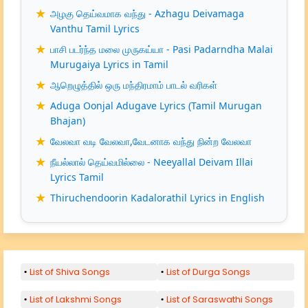
அழகு தெய்வமாக வந்து - Azhagu Deivamaga
Vanthu Tamil Lyrics
பாசி படர்ந்த மலை முருகய்யா - Pasi Padarndha Malai
Murugaiya Lyrics in Tamil
ஆறெழுத்தில் ஒரு மந்திரமாம் பாடல் வரிகள்
Aduga Oonjal Adugave Lyrics (Tamil Murugan
Bhajan)
வேலவா வடி வேலவா,வேடனாக வந்து நின்ற வேலவா
நீயல்லால் தெய்வமில்லை - Neeyallal Deivam Illai
Lyrics Tamil
Thiruchendoorin Kadalorathil Lyrics in English
List of Shiva Songs
List of Durga Songs
List of Lakshmi Songs
List of Saraswathi Songs