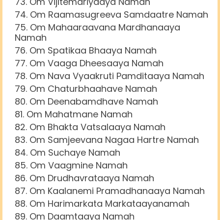
Om Vijitemdriyaaya Namah
Om Raamasugreeva Samdaatre Namah
Om Mahaaraavana Mardhanaaya
Namah
Om Spatikaa Bhaaya Namah
Om Vaaga Dheesaaya Namah
Om Nava Vyaakruti Pamditaaya Namah
Om Chaturbhaahave Namah
Om Deenabamdhave Namah
Om Mahatmane Namah
Om Bhakta Vatsalaaya Namah
Om Samjeevana Nagaa Hartre Namah
Om Suchaye Namah
Om Vaagmine Namah
Om Drudhavrataaya Namah
Om Kaalanemi Pramadhanaaya Namah
Om Harimarkata Markataayanamah
Om Daamtaaya Namah