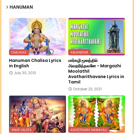
HANUMAN
CHALISAS
ANJANEYAR
Hanuman Chalisa Lyrics
மார்கழி மூலத்தில்
in English
அவதரித்தவனே - Margazhi
Moolathil
July 30, 2013
Avatharithavane Lyrics in
Tamil
October 23, 2021
ANUP JALOTA
ASHTOTHARA NAMAVALI