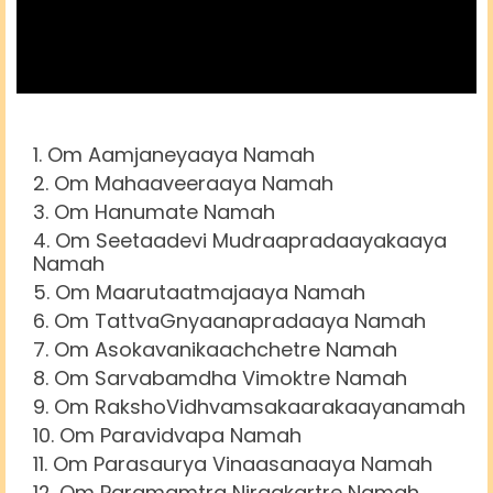
Om Aamjaneyaaya Namah
Om Mahaaveeraaya Namah
Om Hanumate Namah
Om Seetaadevi Mudraapradaayakaaya
Namah
Om Maarutaatmajaaya Namah
Om TattvaGnyaanapradaaya Namah
Om Asokavanikaachchetre Namah
Om Sarvabamdha Vimoktre Namah
Om RakshoVidhvamsakaarakaayanamah
Om Paravidvapa Namah
Om Parasaurya Vinaasanaaya Namah
Om Paramamtra Niraakartre Namah