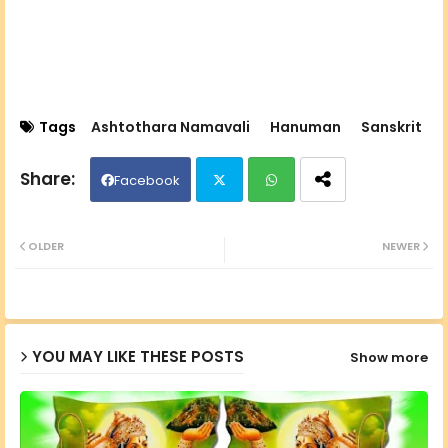
Tags
Ashtothara Namavali
Hanuman
Sanskrit
Facebook
Twit
Wh
OLDER
NEWER
ter
ats
ap
YOU MAY LIKE THESE POSTS
Show more
p