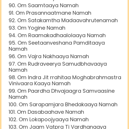
Om Saamtaaya Namah
Om Prasannaatmane Namah
Om Satakamtha Madaavahrutenamah
Om Yogine Namah
Om Raamakadhaalolaaya Namah
Om Seetaanveshana Pamditaaya
Namah
Om Vajra Nakhaaya Namah
Om Rudraveerya Samudbhavaaya
Namah
Om Indra Jit rrahitaa Moghabrahmastra
Vinivaara Kaaya Namah
Om Paardha Dhvajaagra Samvaasine
Namah
Om Sarapamjara Bhedakaaya Namah
Om Dasabaahave Namah
Om Lokapoojyaaya Namah
Om Jaam Vatpra Ti Vardhanaaya