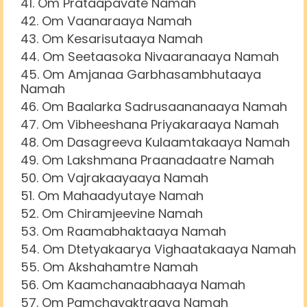
Om Prataapavate Namah
Om Vaanaraaya Namah
Om Kesarisutaaya Namah
Om Seetaasoka Nivaaranaaya Namah
Om Amjanaa Garbhasambhutaaya
Namah
Om Baalarka Sadrusaananaaya Namah
Om Vibheeshana Priyakaraaya Namah
Om Dasagreeva Kulaamtakaaya Namah
Om Lakshmana Praanadaatre Namah
Om Vajrakaayaaya Namah
Om Mahaadyutaye Namah
Om Chiramjeevine Namah
Om Raamabhaktaaya Namah
Om Dtetyakaarya Vighaatakaaya Namah
Om Akshahamtre Namah
Om Kaamchanaabhaaya Namah
Om Pamchavaktraaya Namah