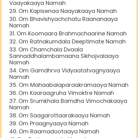
Vaayakaaya Namah
Om Kapisenaa Naayakaaya Namah
Om Bhavishyachchatu Raananaaya
Namah
Om Koomaara Brahmachaarine Namah
Om Ratnakumdala Deeptimate Namah
Om Chamchala Dvaala
Sannaddhalambamaana Sikhojvalaaya
Namah
Om Gamdhrva Vidyaatatvagnyaaya
Namah
Om Mahaabalaparaakramaaya Namah
Om Kaaraagruha Vimoktre Namah
Om Srumkhala Bamdha Vimochakaaya
Namah
Om Saagarottaarakaaya Namah
Om Praagnyaaya Namah
Om Raamadootaaya Namah