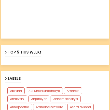
TOP 5 THIS WEEK!
LABELS
Abirami
Adi Shankaracharya
Amman
Amritvani
Anjaneyar
Annamacharya
Annapoorna
Ardhanareeswara
Ashtalakshmi