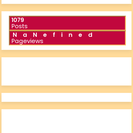
1079
Posts
N
a
N
e
f
i
n
e
d
Pageviews