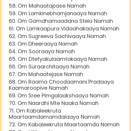
Om Mahaatapase Namah
Om Lamkinebhamjanaaya Namah
Om Gamdhamaadana Stela Namah
Om Lamkaapura Vidaahakaaya Namah
Om Sugreeva Sachivaaya Namah
Om Dheeraaya Namah
Om Sooraaya Namah
Om Dtetyakulaamtakaaya Namah
Om Suraarchitaaya Namah
Om Mahaatejase Namah
Om Raama Choodaamani Pradaaya
Kaamaroopive Namah
Om Sree Pimgalaakshaaya Namah
Om Naardhi Mte Naaka Namah
Om Kabaleekruta
Maartaamdamamdalaaya Namah
Om Kabaleekruta Maartaamda Namah