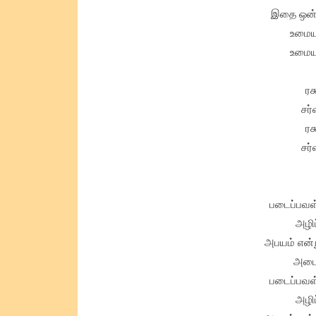
இதை ஒன்
உமையவ
உமையவ
ரக
சர்
ரக
சர்
படைப்பவள
அழி
அபயம் என்
அடை
படைப்பவள
அழி