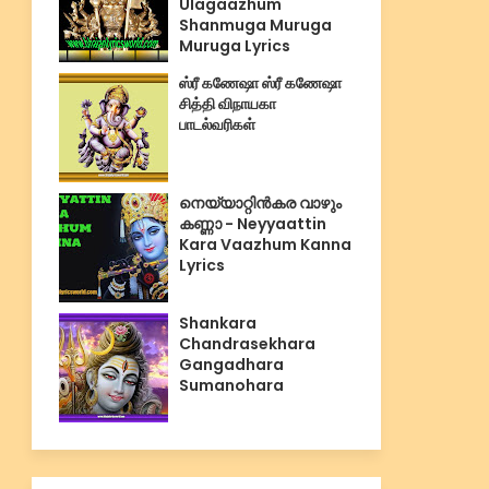
Ulagaazhum
Shanmuga Muruga
Muruga Lyrics
ஸ்ரீ கணேஷா ஸ்ரீ கணேஷா
சித்தி விநாயகா
பாடல்வரிகள்
നെയ്യാറ്റിൻകര വാഴും
കണ്ണാ - Neyyaattin
Kara Vaazhum Kanna
Lyrics
Shankara
Chandrasekhara
Gangadhara
Sumanohara