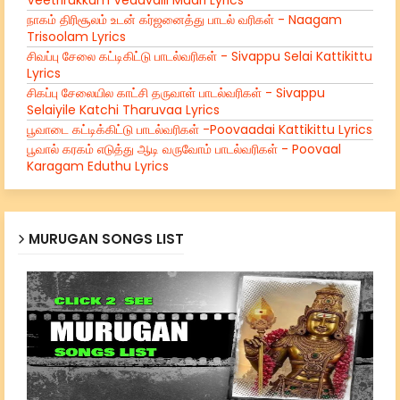
நாகம் திரிசூலம் உடன் கர்ஜனைத்து பாடல் வரிகள் - Naagam
Trisoolam Lyrics
சிவப்பு சேலை கட்டிகிட்டு பாடல்வரிகள் - Sivappu Selai Kattikittu
Lyrics
சிகப்பு சேலையில காட்சி தருவாள் பாடல்வரிகள் - Sivappu
Selaiyile Katchi Tharuvaa Lyrics
பூவாடை கட்டிக்கிட்டு பாடல்வரிகள் -Poovaadai Kattikittu Lyrics
பூவால் கரகம் எடுத்து ஆடி வருவோம் பாடல்வரிகள் - Poovaal
Karagam Eduthu Lyrics
MURUGAN SONGS LIST