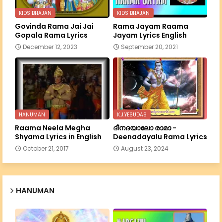
KIDS BHAJAN
KIDS BHAJAN
Govinda Rama Jai Jai
Rama Jayam Raama
Gopala Rama Lyrics
Jayam Lyrics English
December 12, 2023
September 20, 2021
HANUMAN
K.J.YESUDAS
Raama Neela Megha
ദീനദയാലോ രാമാ -
Shyama Lyrics in English
Deenadayalu Rama Lyrics
October 21, 2017
August 23, 2024
HANUMAN