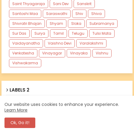
Saint Thyagaraja
Sani Dev
Sanskrit
Santoshi Maa
Saraswathi
Shiv
Shiva
Shivratri Bhajan
Shyam
Sloka
Subramanya
Sur Das
Surya
Tamil
Telugu
Tulsi Mata
Vaidayanatha
Vaishno Devi
Varalakshmi
Venkatesha
Vinayagar
Vinayaka
Vishnu
Vishwakarma
LABELS 2
Our website uses cookies to enhance your experience.
108 Chant
108 Potri
AOL Bhajan
Aarti
Learn More
Ashtakams
Ashtothara Namavali
Bhujangam
Ok, Go it!
Carnatic
Chalisas
Chalisas English