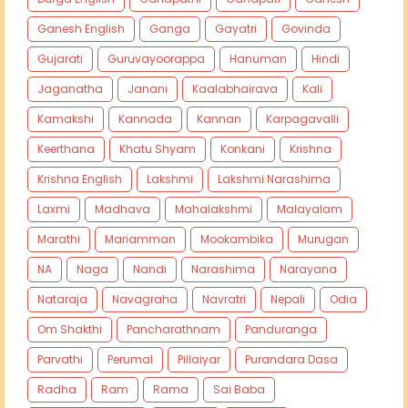
Ganesh English
Ganga
Gayatri
Govinda
Gujarati
Guruvayoorappa
Hanuman
Hindi
Jaganatha
Janani
Kaalabhairava
Kali
Kamakshi
Kannada
Kannan
Karpagavalli
Keerthana
Khatu Shyam
Konkani
Krishna
Krishna English
Lakshmi
Lakshmi Narashima
Laxmi
Madhava
Mahalakshmi
Malayalam
Marathi
Mariamman
Mookambika
Murugan
NA
Naga
Nandi
Narashima
Narayana
Nataraja
Navagraha
Navratri
Nepali
Odia
Om Shakthi
Pancharathnam
Panduranga
Parvathi
Perumal
Pillaiyar
Purandara Dasa
Radha
Ram
Rama
Sai Baba