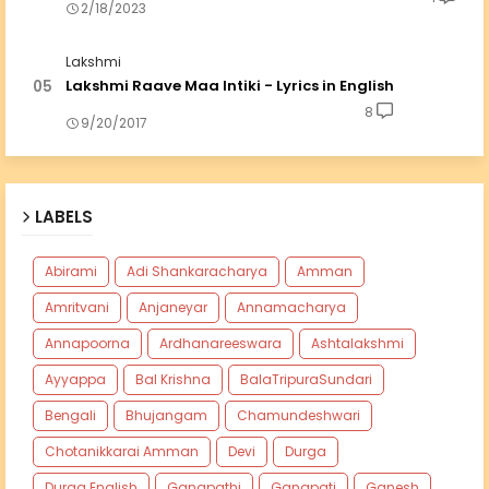
2/18/2023
Lakshmi
Lakshmi Raave Maa Intiki - Lyrics in English
8
9/20/2017
LABELS
Abirami
Adi Shankaracharya
Amman
Amritvani
Anjaneyar
Annamacharya
Annapoorna
Ardhanareeswara
Ashtalakshmi
Ayyappa
Bal Krishna
BalaTripuraSundari
Bengali
Bhujangam
Chamundeshwari
Chotanikkarai Amman
Devi
Durga
Durga English
Ganapathi
Ganapati
Ganesh