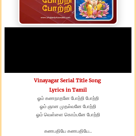
Vinayagar Serial Title Song
Lyrics in Tamil
ஓம் கணநாதனே போற்றி போற்றி
ஓம் ஞான முதல்வனே போற்றி
ஓம் வெள்ளை கொம்பனே போற்றி
கணபதியே கணபதியே…