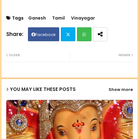
Tags
Ganesh
Tamil
Vinayagar
Facebook
Twit
Wh
OLDER
NEWER
ter
ats
ap
YOU MAY LIKE THESE POSTS
Show more
p