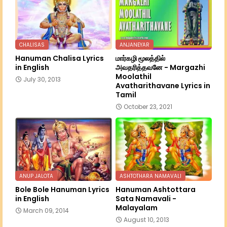
CHALISAS
ANJANEYAR
Hanuman Chalisa Lyrics
மார்கழி மூலத்தில்
in English
அவதரித்தவனே - Margazhi
Moolathil
July 30, 2013
Avatharithavane Lyrics in
Tamil
October 23, 2021
ANUP JALOTA
ASHTOTHARA NAMAVALI
Bole Bole Hanuman Lyrics
Hanuman Ashtottara
in English
Sata Namavali -
Malayalam
March 09, 2014
August 10, 2013