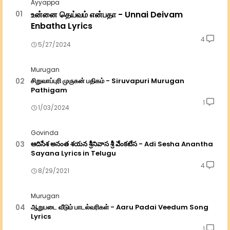
Ayyappa
உன்னை தெய்வம் என்பதா - Unnai Deivam
Enbatha Lyrics
4
5/27/2024
Murugan
சிறுவாப்புரி முருகன் பதிகம் - Siruvapuri Murugan
Pathigam
1
1/03/2024
Govinda
ఆదిసేశ అనంత శయన శ్రీనివాస శ్రీ వేంకటేస - Adi Sesha Anantha
Sayana Lyrics in Telugu
4
8/29/2021
Murugan
ஆறுபடை வீடும் பாடல்வரிகள் - Aaru Padai Veedum Song
Lyrics
1