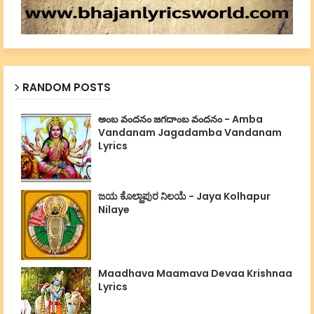
RANDOM POSTS
అంబ వందనం జగదాంబ వందనం - Amba
Vandanam Jagadamba Vandanam
Lyrics
ಜಯ ಕೊಲ್ಹಾಪುರ ನಿಲಯೆ - Jaya Kolhapur
Nilaye
Maadhava Maamava Devaa Krishnaa
Lyrics