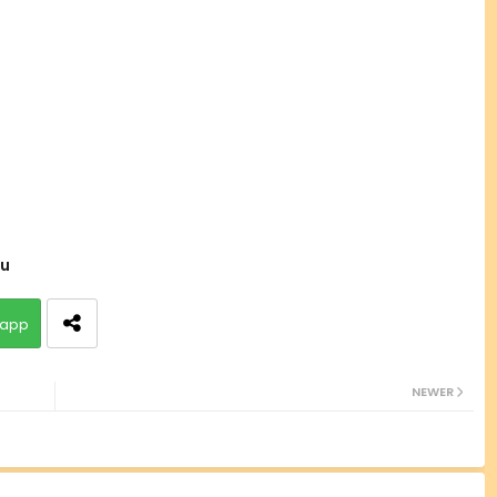
gu
app
NEWER