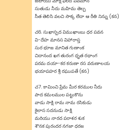
జటాయు మోక్ష ఫలద పవమాన
సుతుడు నీదు మహిమ తెల్ప
సీత తెలిసి వలచి సొక్క లేదా ఆ రీతి నిన్ను (కన)
చ6. సుఖాస్పద విముఖాంబు ధర పవన
వి-దేహ మానస విహారాప్త
సుర భూజ మానిత గుణాంక
చిదానంద ఖగ తురంగ ధృత రథాంగ
పరమ దయా-కర కరుణా రస వరుణాలయ
భయాపహర శ్రీ రఘుపతే (కన)
చ7. కామించి ప్రేమ మీర కరముల నీదు
పాద కమలముల పట్టుకొను
వాడు సాక్షి రామ నామ రసికుడు
కైలాస సదనుడు సాక్షి
మరియు నారద పరాశర శుక
శౌనక పురందర నగజా ధరజ