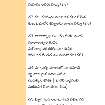
మహిమ తనరు నిన్ను (కన)
చ2. కల-కలమను ముఖ కళ కలిగిన సీత
కులుకుచునోర కన్నులను జూచు నిన్ను (కన)
చ3. బాలార్కాభ సు-చేల మణి-మయ
మాలాలంకృత కంధర
సరసిజాక్ష వర కపోల సు-రుచిర
కిరీట ధర సంతతంబు మనసారగ (కన)
చ4. సా-పత్ని మాతయౌ సురుచి-చే
కర్ణ శూలమైన మాట వీనుల
చురుక్కన తాళక శ్రీ హరిని ధ్యానించి
సుఖింపగ లేదాయటు (కన)
చ5. మృగ మద లలామ శుభ నిటిల వర 