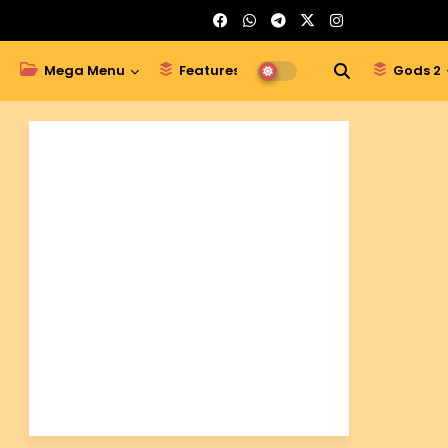
Mega Menu
Features
Gods 1
Gods 2