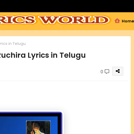
Home
rics in Telugu
uchira Lyrics in Telugu
0