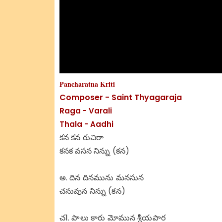
Pancharatna Kriti
Composer - Saint Thyagaraja
Raga - Varali
Thala - Aadhi
కన కన రుచిరా
కనక వసన నిన్ను (కన)
అ. దిన దినమును మనసున
చనువున నిన్ను (కన)
చ1. పాలు కారు మోమున శ్రీయపార