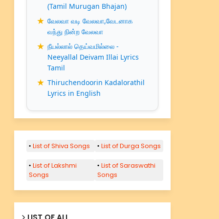
(Tamil Murugan Bhajan)
வேலவா வடி வேலவா,வேடனாக
வந்து நின்ற வேலவா
நீயல்லால் தெய்வமில்லை -
Neeyallal Deivam Illai Lyrics
Tamil
Thiruchendoorin Kadalorathil
Lyrics in English
List of Shiva Songs
List of Durga Songs
List of Lakshmi
List of Saraswathi
Songs
Songs
LIST OF ALL