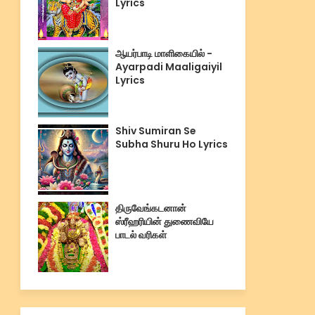
Lyrics
ஆயர்பாடி மாளிகையில் -
Ayarpadi Maaligaiyil
Lyrics
Shiv Sumiran Se
Subha Shuru Ho Lyrics
திருவேங்கடனான்
ஸ்ரீஹரியின் துணைவியே
பாடல் வரிகள்