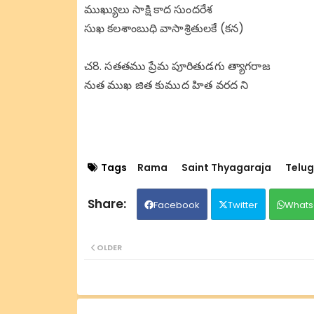
ముఖ్యులు సాక్షి కాద సుందరేశ
సుఖ కలశాంబుధి వాసాశ్రితులకే (కన)
చ8. సతతము ప్రేమ పూరితుడగు త్యాగరాజ
నుత ముఖ జిత కుముద హిత వరద ని
Tags
Rama
Saint Thyagaraja
Telu
Facebook
Twitter
Whats
OLDER