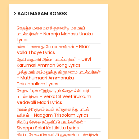
AADI MASAM SONGS
நெறஞ்சு மனசு உனக்குதாண்டி மகமாயி
பாடல்வரிகள் - Neranja Manasu Unaku
Lyrics
எல்லாம் வல்ல தாயே பாடல்வரிகள் - Ellam
Valla Thaye Lyrics
தேவி கருமாரி அம்மா பாடல்வரிகள் - Devi
Karumari Amman Song Lyrics
முத்துமாரி அம்மனுக்கு திருநாளாம பாடல்வரிகள்
- Muthumaari Ammanuku
Thirunaallam Lyrics
வேற்காட்டில் வீற்றிருக்கும் வேதவல்லி மாரி
பாடல்வரிகள் - Verkattil Veetrirukkum
Vedavalli Maari Lyrics
நாகம் திரிசூலம் உடன் கர்ஜனைத்து பாடல்
வரிகள் - Naagam Trisoolam Lyrics
சிவப்பு சேலை கட்டிகிட்டு பாடல்வரிகள் -
Sivappu Selai Kattikittu Lyrics
சிகப்பு சேலையில காட்சி தருவாள் பாடல்வரிகள்