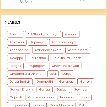
9/20/2017
LABELS
Abirami
Adi Shankaracharya
Amman
Amritvani
Anjaneyar
Annamacharya
Annapoorna
Ardhanareeswara
Ashtalakshmi
Ayyappa
Bal Krishna
BalaTripuraSundari
Bengali
Bhujangam
Chamundeshwari
Chotanikkarai Amman
Devi
Durga
Durga English
Ganapathi
Ganapati
Ganesh
Ganesh English
Ganga
Gayatri
Govinda
Gujarati
Guruvayoorappa
Hanuman
Hindi
Jaganatha
Janani
Kaalabhairava
Kali