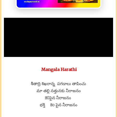
Mangala Harathi
శీతాద్రి శిఖరాన్న పగడాలు తాపించు
మా తల్లి నత్తునకు నీరాజనం
కె0పైన నీరాజనం
భక్తి కెo పైన నీరాజనం