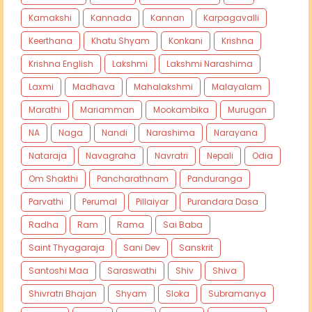
Kamakshi
Kannada
Kannan
Karpagavalli
Keerthana
Khatu Shyam
Konkani
Krishna
Krishna English
Lakshmi
Lakshmi Narashima
Laxmi
Madhava
Mahalakshmi
Malayalam
Marathi
Mariamman
Mookambika
Murugan
NA
Naga
Nandi
Narashima
Narayana
Nataraja
Navagraha
Navratri
Nepali
Odia
Om Shakthi
Pancharathnam
Panduranga
Parvathi
Perumal
Pillaiyar
Purandara Dasa
Radha
Ram
Rama
Sai Baba
Saint Thyagaraja
Sani Dev
Sanskrit
Santoshi Maa
Saraswathi
Shiv
Shiva
Shivratri Bhajan
Shyam
Sloka
Subramanya