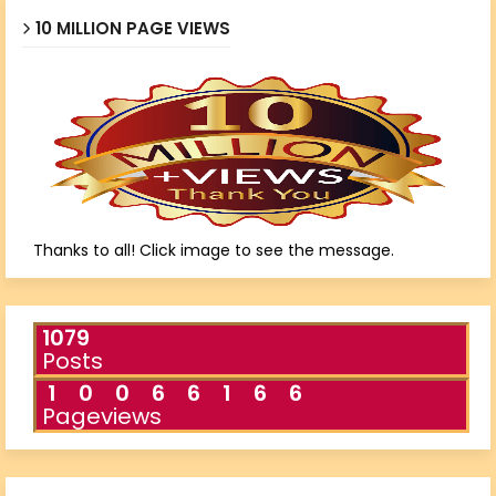
10 MILLION PAGE VIEWS
Thanks to all! Click image to see the message.
1079
Posts
1
0
0
6
6
1
6
6
Pageviews