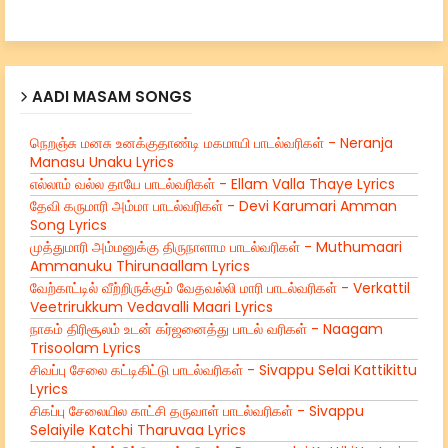
AADI MASAM SONGS
நெறஞ்சு மனசு உனக்குதாண்டி மகமாயி பாடல்வரிகள் - Neranja
Manasu Unaku Lyrics
எல்லாம் வல்ல தாயே பாடல்வரிகள் - Ellam Valla Thaye Lyrics
தேவி கருமாரி அம்மா பாடல்வரிகள் - Devi Karumari Amman
Song Lyrics
முத்துமாரி அம்மனுக்கு திருநாளாம பாடல்வரிகள் - Muthumaari
Ammanuku Thirunaallam Lyrics
வேற்காட்டில் வீற்றிருக்கும் வேதவல்லி மாரி பாடல்வரிகள் - Verkattil
Veetrirukkum Vedavalli Maari Lyrics
நாகம் திரிசூலம் உடன் கர்ஜனைத்து பாடல் வரிகள் - Naagam
Trisoolam Lyrics
சிவப்பு சேலை கட்டிகிட்டு பாடல்வரிகள் - Sivappu Selai Kattikittu
Lyrics
சிகப்பு சேலையில காட்சி தருவாள் பாடல்வரிகள் - Sivappu
Selaiyile Katchi Tharuvaa Lyrics