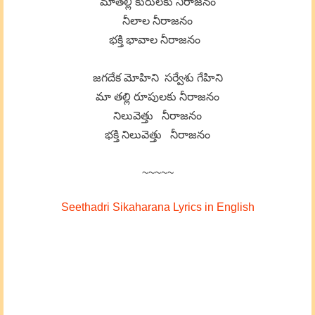
మాతల్లి కురులకు నీరాజనం
నీలాల నీరాజనం
భక్తి భావాల నీరాజనం
జగదేక మోహిని సర్వేశు గేహిని
మా తల్లి రూపులకు నీరాజనం
నిలువెత్తు నీరాజనం
భక్తి నిలువెత్తు నీరాజనం
~~~~~
Seethadri Sikaharana Lyrics in English