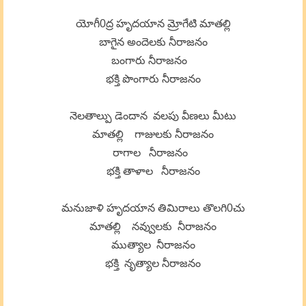
యోగీ0ద్ర హృదయాన మ్రోగేటి మాతల్లి
బాగైన అందెలకు నీరాజనం
బంగారు నీరాజనం
భక్తి పొంగారు నీరాజనం
నెలతాల్పు డెందాన వలపు వీణలు మీటు
మాతల్లి గాజులకు నీరాజనం
రాగాల నీరాజనం
భక్తి తాళాల నీరాజనం
మనుజాళి హృదయాన తిమిరాలు తొలగి0చు
మాతల్లి నవ్వులకు నీరాజనం
ముత్యాల నీరాజనం
భక్తి నృత్యాల నీరాజనం