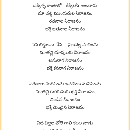
చెక్కిళ్ళ కాంతితో కిక్కిరిసి అలరారు
మా తల్లి ముంగురుల నీరాజనం
రతనాల నీరాజనం
భక్తి జతనాల నీరాజనం
పసి బిడ్డలను చేసి - ప్రజనెల్ల పాలించు
మాతల్లి చూపులకు నీరాజనం
అనురాగ నీరాజనం
భక్తి కనరాగ నీరాజనం
పగడాలు మరపించు ఇనబింబ మనిపించు
మాతల్లి కుoకుమకు భక్తి నీరాజనం
నిండిన నీరాజనం
భక్తి మెండైన నీరాజనం
ఏటి పిల్లల వోలె గాలి కల్లల నాడు