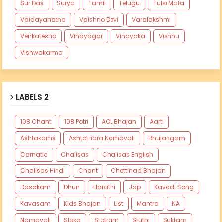
Sur Das
Surya
Tamil
Telugu
Tulsi Mata
Vaidayanatha
Vaishno Devi
Varalakshmi
Venkatesha
Vinayagar
Vinayaka
Vishnu
Vishwakarma
LABELS 2
108 Chant
108 Potri
AOL Bhajan
Aarti
Ashtakams
Ashtothara Namavali
Bhujangam
Carnatic
Chalisas
Chalisas English
Chalisas Hindi
Chant
Chettinad Bhajan
Dasakam
Dhun
Harathi
Jap
Kavadi Song
Kavasam
Kids Bhajan
List
Mantra
NA
Namavali
Sloka
Stotram
Stuthi
Suktam