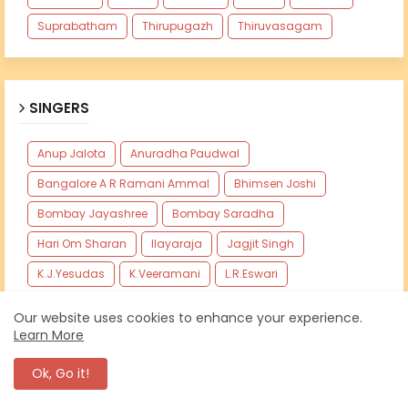
Suprabatham
Thirupugazh
Thiruvasagam
SINGERS
Anup Jalota
Anuradha Paudwal
Bangalore A R Ramani Ammal
Bhimsen Joshi
Bombay Jayashree
Bombay Saradha
Hari Om Sharan
Ilayaraja
Jagjit Singh
K.J.Yesudas
K.Veeramani
L.R.Eswari
Lakhbir Singh
M.G.Sreekumar
Our website uses cookies to enhance your experience.
Mahanadhi Shobana
Nithyasree Mahadevan
Learn More
P.Susheela
Pithukuli Murugadas
SPB
Ok, Go it!
Seerkazhi Govindarajan
Shankar Mahadevan