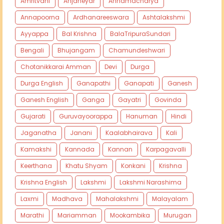
Amritvani
Anjaneyar
Annamacharya
Annapoorna
Ardhanareeswara
Ashtalakshmi
Ayyappa
Bal Krishna
BalaTripuraSundari
Bengali
Bhujangam
Chamundeshwari
Chotanikkarai Amman
Devi
Durga
Durga English
Ganapathi
Ganapati
Ganesh
Ganesh English
Ganga
Gayatri
Govinda
Gujarati
Guruvayoorappa
Hanuman
Hindi
Jaganatha
Janani
Kaalabhairava
Kali
Kamakshi
Kannada
Kannan
Karpagavalli
Keerthana
Khatu Shyam
Konkani
Krishna
Krishna English
Lakshmi
Lakshmi Narashima
Laxmi
Madhava
Mahalakshmi
Malayalam
Marathi
Mariamman
Mookambika
Murugan