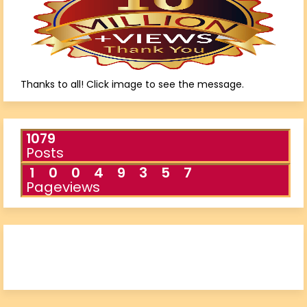
Thanks to all! Click image to see the message.
1079
Posts
1
0
0
4
9
3
5
7
Pageviews