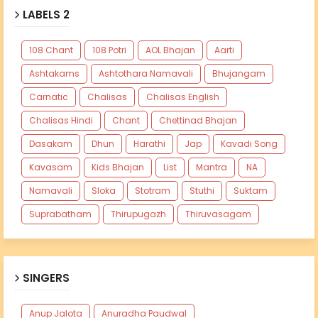
LABELS 2
108 Chant
108 Potri
AOL Bhajan
Aarti
Ashtakams
Ashtothara Namavali
Bhujangam
Carnatic
Chalisas
Chalisas English
Chalisas Hindi
Chant
Chettinad Bhajan
Dasakam
Dhun
Harathi
Jap
Kavadi Song
Kavasam
Kids Bhajan
List
Mantra
NA
Namavali
Sloka
Stotram
Stuthi
Suktam
Suprabatham
Thirupugazh
Thiruvasagam
SINGERS
Anup Jalota
Anuradha Paudwal