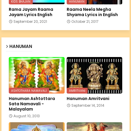
KIDS BHAJAN
HANUMAN
Rama Jayam Raama
Raama Neela Megha
Jayam Lyrics English
Shyama Lyrics in English
September 20, 2021
October 21, 2017
HANUMAN
ASHTOTHARA NAMAVALI
AMRITVANI
Hanuman Ashtottara
Hanuman Amritvani
Sata Namavali -
September 14, 2014
Malayalam
August 10, 2013