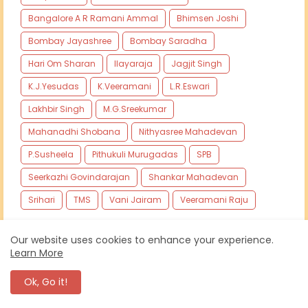
Bangalore A R Ramani Ammal
Bhimsen Joshi
Bombay Jayashree
Bombay Saradha
Hari Om Sharan
Ilayaraja
Jagjit Singh
K.J.Yesudas
K.Veeramani
L.R.Eswari
Lakhbir Singh
M.G.Sreekumar
Mahanadhi Shobana
Nithyasree Mahadevan
P.Susheela
Pithukuli Murugadas
SPB
Seerkazhi Govindarajan
Shankar Mahadevan
Srihari
TMS
Vani Jairam
Veeramani Raju
Our website uses cookies to enhance your experience.
Learn More
COMMENTS
Ok, Go it!
Anonymous