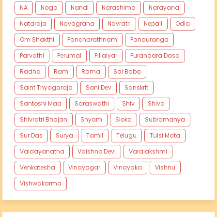
NA
Naga
Nandi
Narashima
Narayana
Nataraja
Navagraha
Navratri
Nepali
Odia
Om Shakthi
Pancharathnam
Panduranga
Parvathi
Perumal
Pillaiyar
Purandara Dasa
Radha
Ram
Rama
Sai Baba
Saint Thyagaraja
Sani Dev
Sanskrit
Santoshi Maa
Saraswathi
Shiv
Shiva
Shivratri Bhajan
Shyam
Sloka
Subramanya
Sur Das
Surya
Tamil
Telugu
Tulsi Mata
Vaidayanatha
Vaishno Devi
Varalakshmi
Venkatesha
Vinayagar
Vinayaka
Vishnu
Vishwakarma