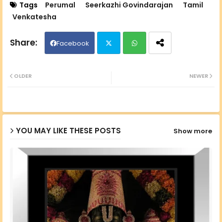
Tags
Perumal
Seerkazhi Govindarajan
Tamil
Venkatesha
Facebook
Twit
Wh
OLDER
NEWER
ter
ats
ap
YOU MAY LIKE THESE POSTS
Show more
p