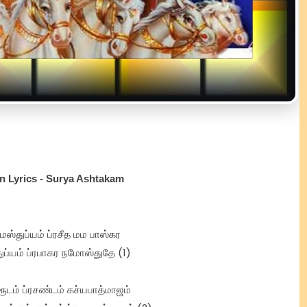
n Lyrics - Surya Ashtakam
ஸ்துப்யம் ப்ரசீத மம பாஸ்கர
ப்யம் ப்ரபாகர நமோஸ்துதே (1)
ூடம் ப்ரசண்டம் கச்யபாத்மாஜம்