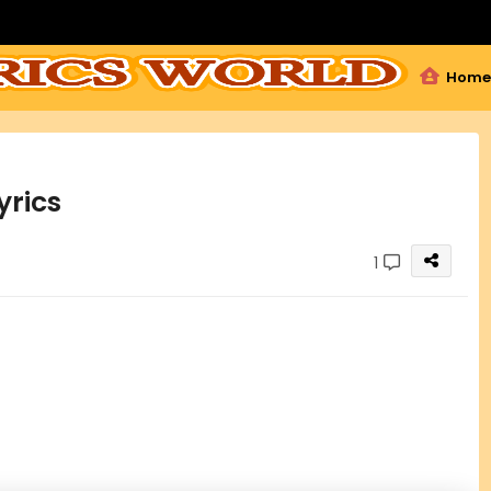
Home
yrics
1