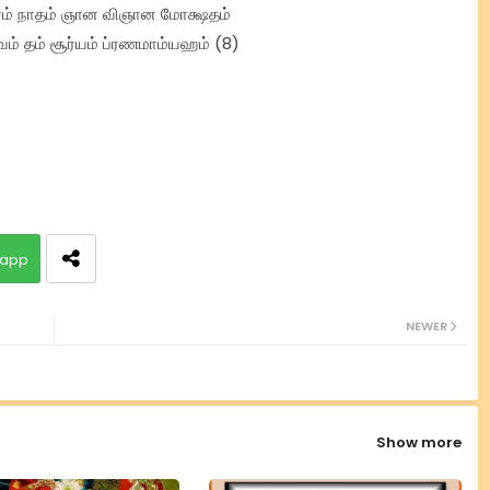
தாம் நாதம் ஞான விஞான மோக்ஷதம்
 தம் சூர்யம் ப்ரணமாம்யஹம் (8)
app
NEWER
Show more