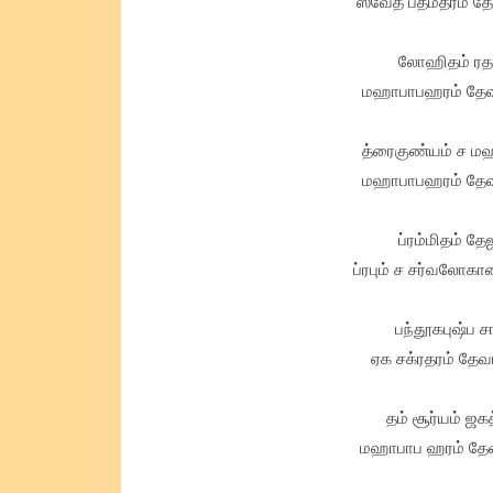
ஸ்வேத பத்மதரம் தே
லோஹிதம் ரத
மஹாபாபஹரம் தேவம
த்ரைகுண்யம் ச மஹ
மஹாபாபஹரம் தேவம
ப்ரம்மிதம் த
ப்ரபும் ச சர்வலோகா
பந்தூகபுஷ்ப 
ஏக சக்ரதரம் தேவ
தம் சூர்யம் ஜக
மஹாபாப ஹரம் தேவம