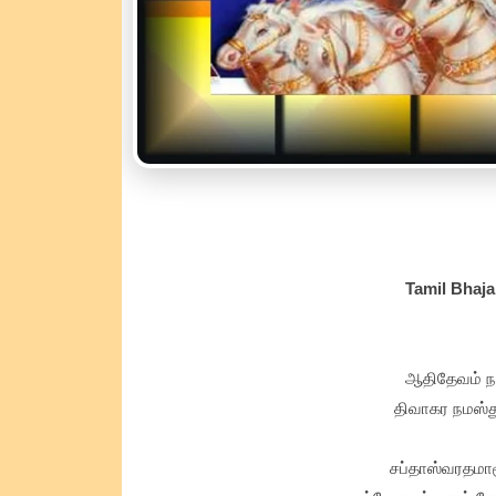
Tamil Bhaja
ஆதிதேவம் நம
திவாகர நமஸ்து
சப்தாஸ்வரதமார