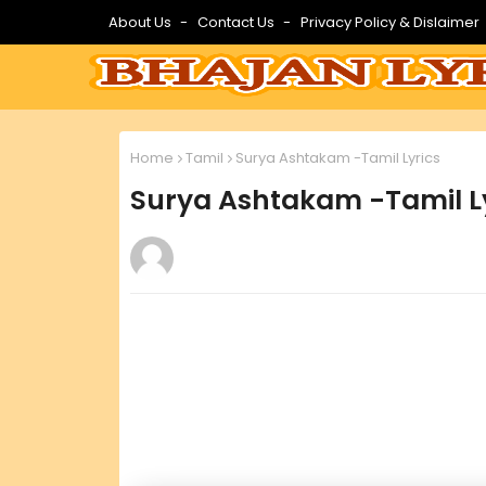
About Us
Contact Us
Privacy Policy & Dislaimer
Home
Tamil
Surya Ashtakam -Tamil Lyrics
Surya Ashtakam -Tamil L