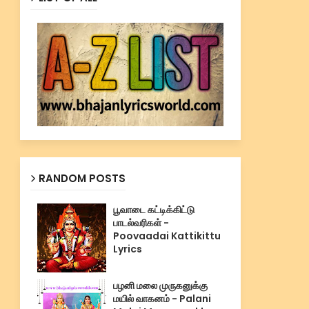
RANDOM POSTS
பூவாடை கட்டிக்கிட்டு
பாடல்வரிகள் -
Poovaadai Kattikittu
Lyrics
பழனி மலை முருகனுக்கு
மயில் வாகனம் - Palani