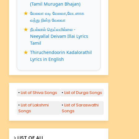
(Tamil Murugan Bhajan)
வேலவா வடி வேலவா,வேடனாக
வந்து நின்ற வேலவா
நீயல்லால் தெய்வமில்லை -
Neeyallal Deivam Illai Lyrics
Tamil
Thiruchendoorin Kadalorathil
Lyrics in English
List of Shiva Songs
List of Durga Songs
List of Lakshmi
List of Saraswathi
Songs
Songs
LIST OF ALL