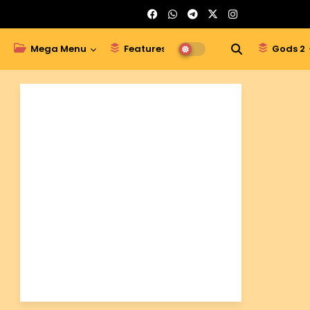
Mega Menu
Features
Gods 1
Gods 2