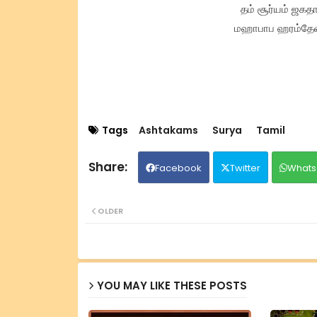
தம் சூர்யம் ஜக
மஹாபாப ஹரம்தேவம்
Tags
Ashtakams
Surya
Tamil
Facebook
Twitter
Whats
OLDER
YOU MAY LIKE THESE POSTS