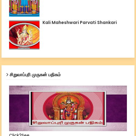
Kali Maheshwari Parvati Shankari
சிறுவாப்புரி முருகன் பதிகம்
Click2See