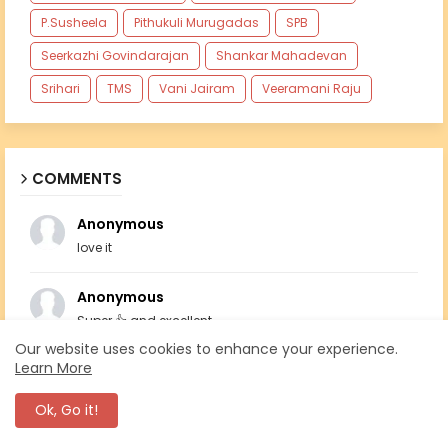
P.Susheela
Pithukuli Murugadas
SPB
Seerkazhi Govindarajan
Shankar Mahadevan
Srihari
TMS
Vani Jairam
Veeramani Raju
COMMENTS
Anonymous
love it
Anonymous
Super 👍 and excellent
Our website uses cookies to enhance your experience.
Learn More
Anonymous
Om namah sivayah
Ok, Go it!
Anonymous