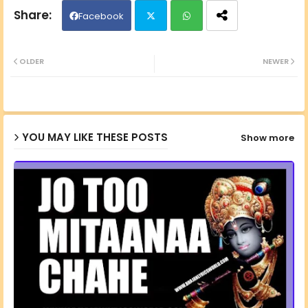
Facebook
Twit
Wh
OLDER
NEWER
ter
ats
ap
YOU MAY LIKE THESE POSTS
Show more
p