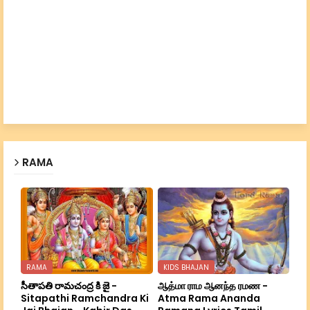
RAMA
RAMA
KIDS BHAJAN
సీతాపతి రామచంద్ర కి జై -
ஆத்மா ராம ஆனந்த ரமண -
Sitapathi Ramchandra Ki
Atma Rama Ananda