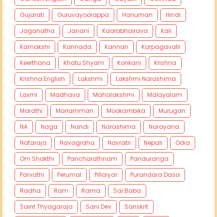
Gujarati
Guruvayoorappa
Hanuman
Hindi
Jaganatha
Janani
Kaalabhairava
Kali
Kamakshi
Kannada
Kannan
Karpagavalli
Keerthana
Khatu Shyam
Konkani
Krishna
Krishna English
Lakshmi
Lakshmi Narashima
Laxmi
Madhava
Mahalakshmi
Malayalam
Marathi
Mariamman
Mookambika
Murugan
NA
Naga
Nandi
Narashima
Narayana
Nataraja
Navagraha
Navratri
Nepali
Odia
Om Shakthi
Pancharathnam
Panduranga
Parvathi
Perumal
Pillaiyar
Purandara Dasa
Radha
Ram
Rama
Sai Baba
Saint Thyagaraja
Sani Dev
Sanskrit