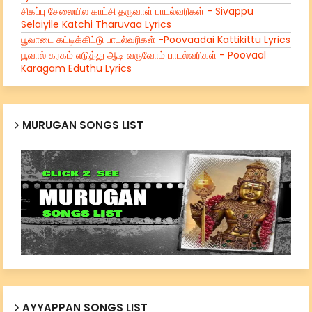
சிகப்பு சேலையில காட்சி தருவாள் பாடல்வரிகள் - Sivappu
Selaiyile Katchi Tharuvaa Lyrics
பூவாடை கட்டிக்கிட்டு பாடல்வரிகள் -Poovaadai Kattikittu Lyrics
பூவால் கரகம் எடுத்து ஆடி வருவோம் பாடல்வரிகள் - Poovaal
Karagam Eduthu Lyrics
MURUGAN SONGS LIST
AYYAPPAN SONGS LIST