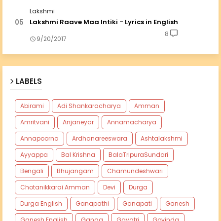
Lakshmi
Lakshmi Raave Maa Intiki - Lyrics in English
8
9/20/2017
LABELS
Abirami
Adi Shankaracharya
Amman
Amritvani
Anjaneyar
Annamacharya
Annapoorna
Ardhanareeswara
Ashtalakshmi
Ayyappa
Bal Krishna
BalaTripuraSundari
Bengali
Bhujangam
Chamundeshwari
Chotanikkarai Amman
Devi
Durga
Durga English
Ganapathi
Ganapati
Ganesh
Ganesh English
Ganga
Gayatri
Govinda