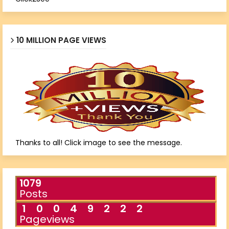
10 MILLION PAGE VIEWS
Thanks to all! Click image to see the message.
1079
Posts
1
0
0
4
9
2
2
2
Pageviews