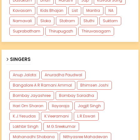
Dasakam
Dhun
Harathi
Jap
Kavadi Song
Kavasam
Kids Bhajan
List
Mantra
NA
Namavali
Sloka
Stotram
Stuthi
Suktam
Suprabatham
Thirupugazh
Thiruvasagam
SINGERS
Anup Jalota
Anuradha Paudwal
Bangalore A R Ramani Ammal
Bhimsen Joshi
Bombay Jayashree
Bombay Saradha
Hari Om Sharan
Ilayaraja
Jagjit Singh
K.J.Yesudas
K.Veeramani
L.R.Eswari
Lakhbir Singh
M.G.Sreekumar
Mahanadhi Shobana
Nithyasree Mahadevan