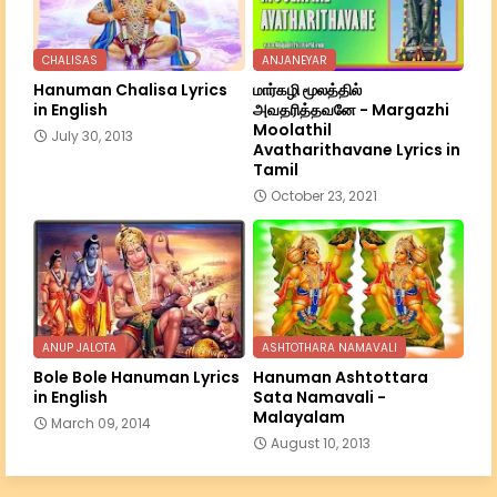
CHALISAS
ANJANEYAR
Hanuman Chalisa Lyrics
மார்கழி மூலத்தில்
in English
அவதரித்தவனே - Margazhi
Moolathil
July 30, 2013
Avatharithavane Lyrics in
Tamil
October 23, 2021
ANUP JALOTA
ASHTOTHARA NAMAVALI
Bole Bole Hanuman Lyrics
Hanuman Ashtottara
in English
Sata Namavali -
Malayalam
March 09, 2014
August 10, 2013