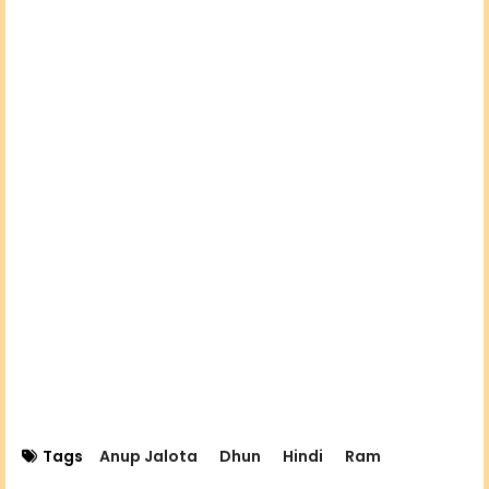
Tags
Anup Jalota
Dhun
Hindi
Ram