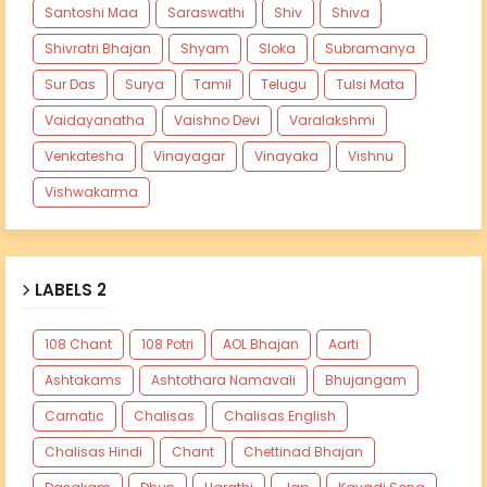
Santoshi Maa
Saraswathi
Shiv
Shiva
Shivratri Bhajan
Shyam
Sloka
Subramanya
Sur Das
Surya
Tamil
Telugu
Tulsi Mata
Vaidayanatha
Vaishno Devi
Varalakshmi
Venkatesha
Vinayagar
Vinayaka
Vishnu
Vishwakarma
LABELS 2
108 Chant
108 Potri
AOL Bhajan
Aarti
Ashtakams
Ashtothara Namavali
Bhujangam
Carnatic
Chalisas
Chalisas English
Chalisas Hindi
Chant
Chettinad Bhajan